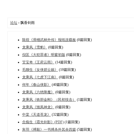
论坛
› 飘香剑雨
陈煌《滑稽武林外传》报纸连载板
(0篇回复)
龙乘风《雪豹》
(0篇回复)
倪匡《大犯罪者》明窗初版
(0篇回复)
艾宝奇《王府云雨》
(14篇回复)
毛聊生《女侠碧云娘》
(19篇回复)
龙乘风《七虎下江南》
(0篇回复)
何年《春山侠影》
(40篇回复)
龙乘风《六绝降魔》
(0篇回复)
龙乘风《铁胆金刚》（民初技击）
(1篇回复)
龙乘风《雏凤神龙》
(0篇回复)
中棠《天道苍龙》
(32篇回复)
念痴生《霞光剑影》(PDF)
(1篇回复)
朱羽《搏殺》一书搏杀外其余四篇
(5篇回复)