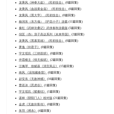
龙乘风《神拳大盗》（民初技击）
(0篇回复)
龙乘风《血战黄金庙》（民初技击）
(0篇回复)
龙乘风《黑大亨》（民初技击）
(0篇回复)
杨润东（东方魂）《护花小子》连载
(11篇回复)
秦红《武林沧桑记》武侠春秋连载版
(5篇回复)
倪匡（伪）浪子高达系列《未来帝国》
(2篇回复)
龙乘风《黑幕英雄》（民初技击）
(0篇回复)
萧逸《剑君子》
(0篇回复)
宇文瑶玑《三绝双骄》
(0篇回复)
伴霞楼主《情天炼狱》
(2篇回复)
汪佩琴、徐赋葆《清宫风云》
(15篇回复)
南风 《误闯藏春窟》
(0篇回复)
赵安东《无敌神捕》
(16篇回复)
曹若冰《恶虎谷》
(1篇回复)
宇文瑶玑《鸳鸯结》
(1篇回复)
谌林《阴阳门人》校对版
(21篇回复)
金虎《无敌剑客传》
(0篇回复)
朱羽《搏杀》
(4篇回复)