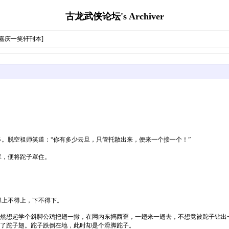
古龙武侠论坛's Archiver
清嘉庆一笑轩刊本]
脱空祖师笑道：“你有多少云旦，只管托散出来，便来一个接一个！”
，便将跎子罩住。
上不得上，下不得下。
然想起学个斜脚公鸡把翅一撒，在网内东捣西歪，一翅来一翅去，不想竟被跎子钻出
了跎子翅。跎子跌倒在地，此时却是个滑脚跎子。