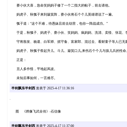
赛小伙大喜，急命笑妈妈子修了一个二指大的帖子，前去请他。
妈虎子、秋瓠子来到簸箕阵，赛小伙将石个个儿英雄谱说了一遍。
瓠子道：“这个不难，待愚妹且前去劫营，包你一阵战成功。”
于是，秋瓠子、妈虎子、赛小伙、笑妈妈、疯妈妈、洗清、卖怪、张花、李
守将殷发、杨遣、白军师、抓守备、富家郎、混过去、看财童子等人已无影
妈虎子、秋瓠子祭起升儿、斗儿、簸箕口儿,来伤石个个儿与孩儿兵的性命
正是：
丑人多作怪，平地起风波。
未知后事如何，一言难尽。
半剑飘东半剑西
发表于 2025-4-17 11:36:16
.
图 《绣像飞武全传》-石信像
半剑飘东半剑西
发表于 2025-4-17 11:37:00