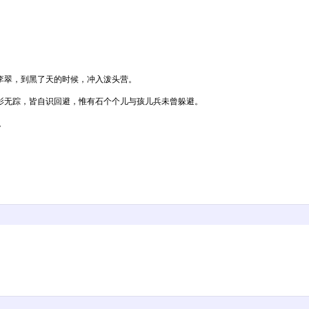
翠，到黑了天的时候，冲入泼头营。
无踪，皆自识回避，惟有石个个儿与孩儿兵未曾躲避。
。