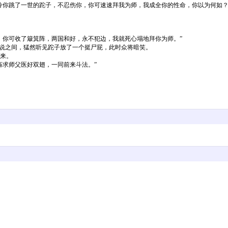
你跳了一世的跎子，不忍伤你，你可速速拜我为师，我成全你的性命，你以为何如？
你可收了簸箕阵，两国和好，永不犯边，我就死心塌地拜你为师。”
说之间，猛然听见跎子放了一个挺尸屁，此时众将暗笑。
来。
求师父医好双翅，一同前来斗法。”