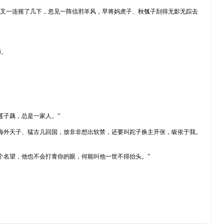
叉一连摇了几下，忽见一阵信邪羊风，早将妈虎子、秋瓠子刮得无影无踪去
师。
子藕，总是一家人。”
海外天子、猛古儿回国，放非非想出软禁，还要叫跎子换主开张，皈依于我。
名望，他也不会打青你的眼，何能叫他一世不得抬头。”