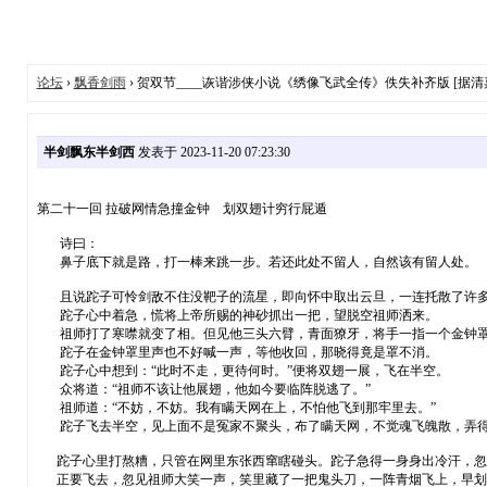
论坛
›
飘香剑雨
› 贺双节____诙谐涉侠小说《绣像飞武全传》佚失补齐版 [据
半剑飘东半剑西
发表于 2023-11-20 07:23:30
第二十一回 拉破网情急撞金钟 划双翅计穷行屁遁
诗曰：
鼻子底下就是路，打一棒来跳一步。若还此处不留人，自然该有留人处。
且说跎子可怜剑敌不住没靶子的流星，即向怀中取出云旦，一连托散了许多。
跎子心中着急，慌将上帝所赐的神砂抓出一把，望脱空祖师洒来。
祖师打了寒噤就变了相。但见他三头六臂，青面獠牙，将手一指一个金钟罩
跎子在金钟罩里声也不好喊一声，等他收回，那晓得竟是罩不消。
跎子心中想到：“此时不走，更待何时。”便将双翅一展，飞在半空。
众将道：“祖师不该让他展翅，他如今要临阵脱逃了。”
祖师道：“不妨，不妨。我有瞒天网在上，不怕他飞到那牢里去。”
跎子飞去半空，见上面不是冤家不聚头，布了瞒天网，不觉魂飞魄散，弄得
跎子心里打熬糟，只管在网里东张西窜瞎碰头。跎子急得一身身出冷汗，忽
正要飞去，忽见祖师大笑一声，笑里藏了一把鬼头刀，一阵青烟飞上，早划