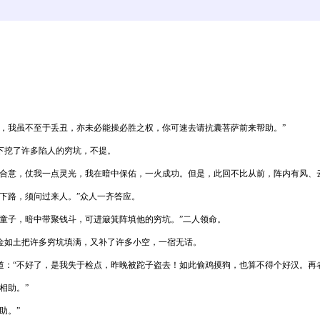
我虽不至于丢丑，亦未必能操必胜之权，你可速去请抗囊菩萨前来帮助。”
挖了许多陷人的穷坑，不提。
合意，仗我一点灵光，我在暗中保佑，一火成功。但是，此回不比从前，阵内有风、
下路，须问过来人。”众人一齐答应。
子，暗中带聚钱斗，可进簸箕阵填他的穷坑。”二人领命。
如土把许多穷坑填满，又补了许多小空，一宿无话。
“不好了，是我失于检点，昨晚被跎子盗去！如此偷鸡摸狗，也算不得个好汉。再者
相助。”
助。”