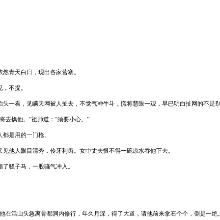
然青天白日，现出各家营寨。
见，不提。
头一看，见瞒天网被人扯去，不觉气冲牛斗，慌将慧眼一观，早已明白扯网的不是别
去擒他。”祖师道：“须要小心。”
人都是用的一门枪。
见他人眼目清秀，伶牙利齿。女中丈夫恨不得一碗凉水吞他下去。
了骚子马，一股骚气冲入。
在活山头急离骨都洞内修行，年久月深，得了大道，请他前来拿石个个，倒是一绝。