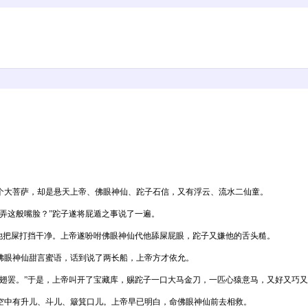
大菩萨，却是悬天上帝、佛眼神仙、跎子石信，又有浮云、流水二仙童。
弄这般嘴脸？”跎子遂将屁遁之事说了一遍。
把屎打挡干净。上帝遂吩咐佛眼神仙代他舔屎屁眼，跎子又嫌他的舌头糙。
眼神仙甜言蜜语，话到说了两长船，上帝方才依允。
罢。”于是，上帝叫开了宝藏库，赐跎子一口大马金刀，一匹心猿意马，又好又巧又
中有升儿、斗儿、簸箕口儿。上帝早已明白，命佛眼神仙前去相救。