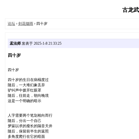
古龙武侠
论坛
›
剑花烟雨
› 四十岁
孟法师
发表于 2025-1-8 21:33:25
四十岁
四十岁
四十岁的生日在病榻度过
随后，一大堆幻象丢弃
驴叫声中拨开红眼罩
随后，往前走，朝向晚境
这是一个明确的暗示
人字需要两个笔划相向而行
随后，分出一个自己
梦寐以求的瘦长的隔音天井
随后，保留前半生的返照
多角度爬行在它的暗面