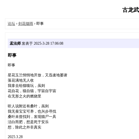
古龙武侠
论坛
›
剑花烟雨
› 即事
孟法师
发表于 2025-3-28 17:06:08
即事
即事
星花玉兰悄悄地开放，又迅速地萎谢
落花满地无人收
我拿去给猫嗅玩，虽则
花自花，猫自猫，宇宙自宇宙
在无形之火的燃烧里
听人说附近有桑叶，虽则
我无蚕宝宝可养，也兴步寻找
桑叶未曾找到，发现猫尸一具
洁白而肥，想是死于安乐
想，除此之外非真实
2025.3.28