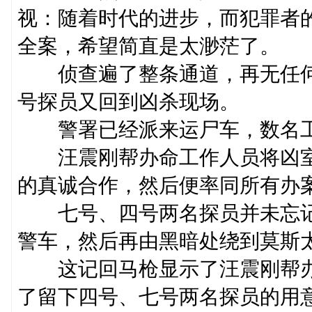
视：随着时代的进步，而犯罪者
全案，希望简直是太渺茫了。
侦查遍了整条通道，再无任何
号探员又回到凶杀现场。
警署已经派来运尸车，数名工
汪震刚帮办命工作人员将凶室
的真诚合作，然后便率同所有办
七号、四号两名探员并未忘记
警车，然后再由黑暗处绕到莫斯
这记回马枪显示了汪震刚帮办
了留下四号、七号两名探员的用