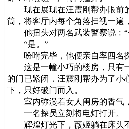
现在展现在汪震刚帮办眼前的
筒，将客厅内每个角落扫视一遍
他扭头对两名武装警察说：“你
“是。”
吩咐完毕，他便亲自率四名探
这是一幢小巧的楼房，只有一
的门已紧闭，汪震刚帮办为了小
下，只好破门而入。
室内弥漫着女人闺房的香气，
一名探员立刻将电灯打开。
辉煌灯光下，薇姬躺在床头不