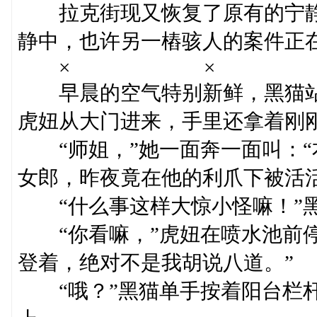
拉克街现又恢复了原有的宁静
静中，也许另一樁骇人的案件正
× × 
早晨的空气特别新鲜，黑猫站
虎妞从大门进来，手里还拿着刚
“师姐，”她一面奔一面叫：“
女郎，昨夜竟在他的利爪下被活活
“什么事这样大惊小怪嘛！”黑
“你看嘛，”虎妞在喷水池前停
登着，绝对不是我胡说八道。”
“哦？”黑猫单手按着阳台栏杆