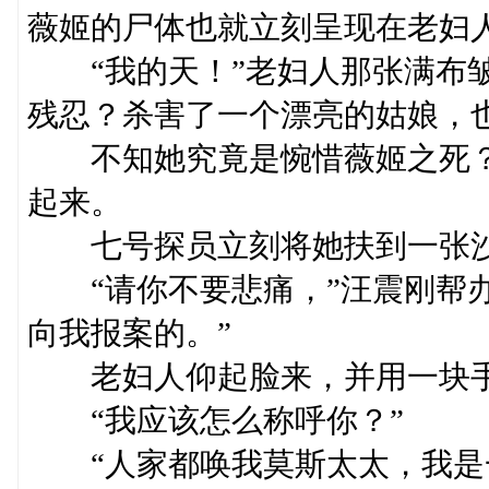
薇姬的尸体也就立刻呈现在老妇
“我的天！”老妇人那张满布皱
残忍？杀害了一个漂亮的姑娘，
不知她究竟是惋惜薇姬之死？
起来。
七号探员立刻将她扶到一张沙
“请你不要悲痛，”汪震刚帮办
向我报案的。”
老妇人仰起脸来，并用一块手
“我应该怎么称呼你？”
“人家都唤我莫斯太太，我是