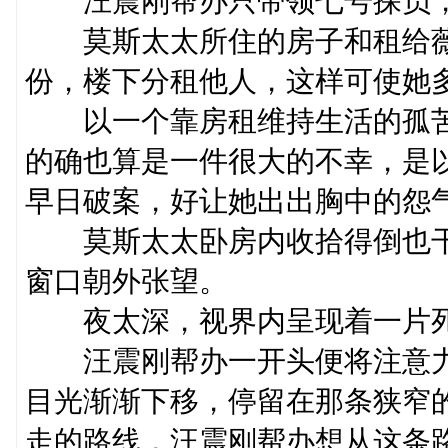
汪震刚帮办只带领七号探员，
莫斯太太所住的房子和租给薇
份，楼下分租他人，这样可使她
以一个靠房租维持生活的孤苦
的确也算是一件很大的不幸，是
早日破案，好让她出出胸中的怨
莫斯太太卧房内收拾得倒也干
窗口朝外张望。
夜太深，视界内呈现着一片
汪震刚帮办一开头便将注意力
目光渐渐下移，停留在那条狭窄
走的路线，汪震刚帮办想从这条