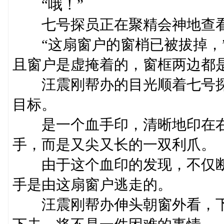
“哦！”
七号探员正在聚精会神地查看
“这扇窗户的窗梢已被拔掉，”
且窗户是虚掩着的，窗框两边都
汪震刚帮办的目光顺着七号探
目标。
是一个血手印，清晰地印在右
手，而是又尖又长的一双利爪。
由于这个血印的发现，不仅断
手是由这扇窗户逃走的。
汪震刚帮办伸头朝窗外看，下