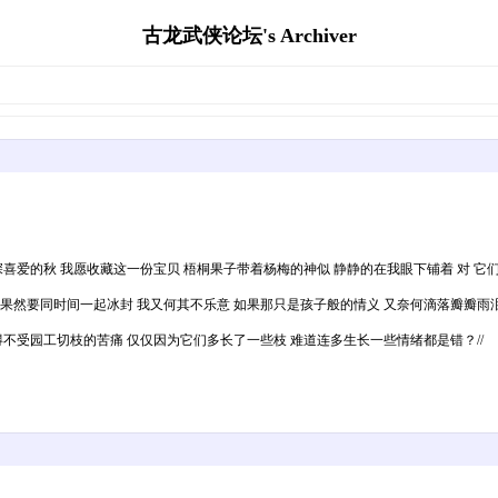
古龙武侠论坛's Archiver
喜爱的秋 我愿收藏这一份宝贝 梧桐果子带着杨梅的神似 静静的在我眼下铺着 对 它们
然要同时间一起冰封 我又何其不乐意 如果那只是孩子般的情义 又奈何滴落瓣瓣雨泪.
不受园工切枝的苦痛 仅仅因为它们多长了一些枝 难道连多生长一些情绪都是错？//