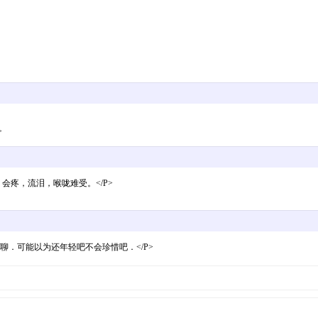
>
会疼，流泪，喉咙难受。</P>
．可能以为还年轻吧不会珍惜吧．</P>