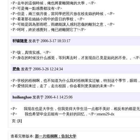
<P>去年的這個時候，俺也將要離開俺的大學，</P>
<P>可是俺一點感覺都沒有</P>
<P>但是，兩三個月後，當同學把照片放在校友錄的時候，</P>
<P>看著那在絲絲小雨中的昔日的學校，</P>
<P>可能是因為那雨吧，雨總能讓人感到悲傷的離別之意，</P>
<P>呵呵，終於感覺到，俺已經離開它了!</P>
轩辕随意
发表于 2006-3-17 18:33:17
<P>咳，真情实感。</P>
<P>身在的时候没什么感觉，等到离去时，才发现自己竟是如此的不舍。。</P
肥鱼
发表于 2006-3-26 12:24:34
<P>学校的梧桐啊，也不知道为什么我对梧桐果实过敏，特别这个季节，眼睛，
<P>爱情回来过，走了，走出校园，你会看到更美丽的未来</P>
huilianghao
发表于 2006-4-1 14:25:06
<P> 我现在也是大学生，但我觉得大学生活一点都不美好．相反有的都是无聊
<P> 我也希望毕业后能有一个美好的回忆．</P>:emem29-dx
页:
[1]
查看完整版本:
那一片梧桐啊：告别大学