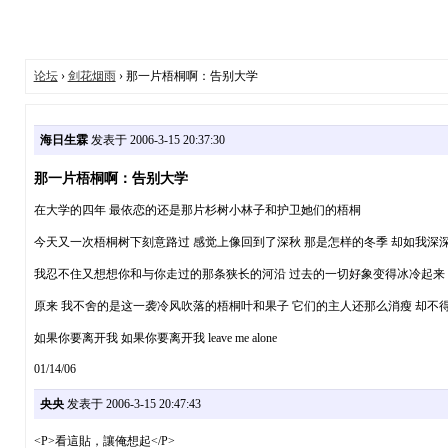
论坛
›
剑花烟雨
› 那一片梧桐啊：告别大学
海日生霖
发表于 2006-3-15 20:37:30
那一片梧桐啊：告别大学
在大学的四年 最依恋的还是那片杉树小林子和护卫她们的梧桐
今天又一次梧桐树下刻意路过 感觉上像回到了深秋 那是怎样的冬季 却如我深深
我忍不住又想想你和与你走过的那条狭长的河沿 过去的一切好象变得冰冷起来 果
原来 我不舍的是这一袭冷风吹落的梧桐叶和果子 它们的主人还那么消瘦 却不得
如果你要离开我 如果你要离开我 leave me alone
01/14/06
央央
发表于 2006-3-15 20:47:43
<P>看這貼，讓俺想起</P>