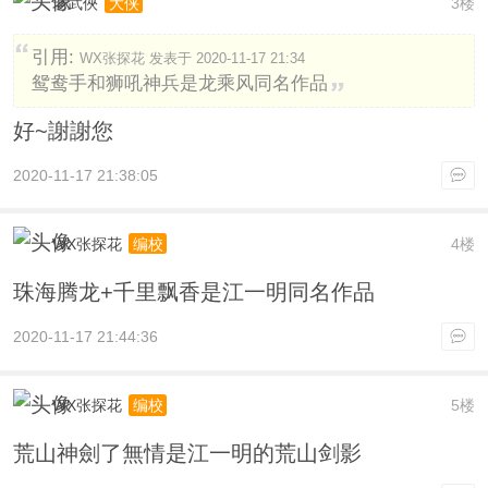
老武俠
3楼
大侠
引用:
WX张探花 发表于 2020-11-17 21:34
鸳鸯手和狮吼神兵是龙乘风同名作品
好~謝謝您
2020-11-17 21:38:05
WX张探花
4楼
编校
珠海腾龙+千里飘香是江一明同名作品
2020-11-17 21:44:36
WX张探花
5楼
编校
荒山神劍了無情是江一明的荒山剑影