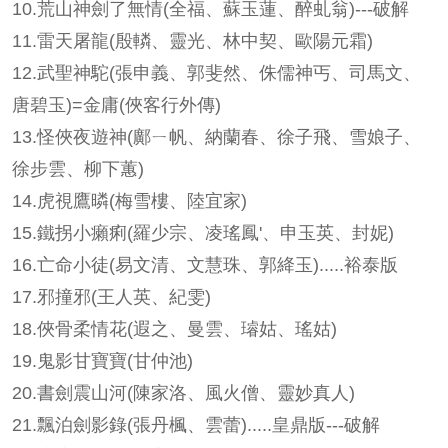
10.
荒山神劍了無情(全福、蘇玉蓮、醉虬翁)---破解
11.
雷天屠龍(殷轔、靈光、林中契、歐陽元霜)
12.
武聖神駝(張申義、郭斐然、侏儒神丐、司馬文、
唐碧玉)=金庸(俠客行外傳)
13.
怪俠夜遊神(鄺ㄧ帆、納蘭春、徐子飛、雪娘子、
徐步雲、柳下蕙)
14.
虎視鷹暽(梅雪樓、陸宜家)
15.
鐵拐小癩痢(羅少宗、凌瑤鳳'、申玉英、封妮)
16.
亡命小徒(易文清、文慧珠、郭絳玉).....裕泰版
17.
邪撞邪(王人英、紀雯)
18.
俠骨柔情花(遐之、曼雲、璿姑、瑤姑)
19.
鬼影甘寶寶(甘仲池)
20.
書劍震山河(陳家洛、風火僧、靈妙真人)
21.
飄泊劍影錄(張丹楓、雲蕾).....皇鼎版---破解