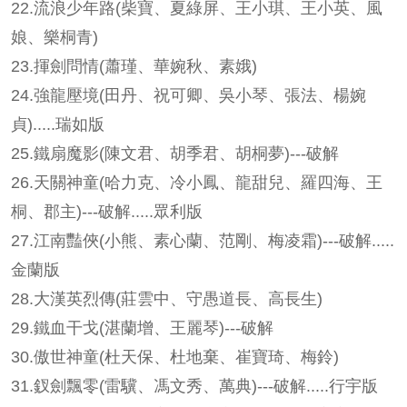
22.
流浪少年路(柴寶、夏綠屏、王小琪、王小英、風
娘、樂桐青)
23.
揮劍問情(蕭瑾、華婉秋、素娥)
24.
強龍壓境(田丹、祝可卿、吳小琴、張法、楊婉
貞).....瑞如版
25.
鐵扇魔影(陳文君、胡季君、胡桐夢)---破解
26.
天關神童(哈力克、冷小鳳、龍甜兒、羅四海、王
桐、郡主)---破解.....眾利版
27.
江南豔俠(小熊、素心蘭、范剛、梅凌霜)---破解.....
金蘭版
28.
大漢英烈傳(莊雲中、守愚道長、高長生)
29.
鐵血干戈(湛蘭增、王麗琴)---破解
30.
傲世神童(杜天保、杜地棄、崔寶琦、梅鈴)
31.
釵劍飄零(雷驥、馮文秀、萬典)---破解.....行宇版