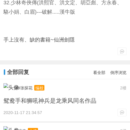
32.
少林奇俠傳(洪熙官、洪文定、胡亞彪、方永春、
駱小娟、白眉)---破解.....漢牛版
手上沒有、缺的書籍~
仙洲劍隱
全部回复
看全部
倒序浏览
WX张探花
2楼
编校
鸳鸯手和狮吼神兵是龙乘风同名作品
2020-11-17 21:34:57