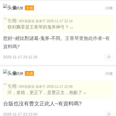
老武俠
19楼
大侠
引用:
WX张探花 发表于 2020-11-17 22:14
钗剑飘零是王香琴的鬼斧神弓？
您好~經比對諸葛-鬼斧-不同。
王香琴查無此作者~有
資料嗎?
2020-11-17 23:11:18
老武俠
20楼
大侠
引用:
WX张探花 发表于 2020-11-17 22:49
汗，发错，更正下，是曹正文，抱歉了
台版也沒有曹文正此人~有資料嗎?
2020-11-17 23:13:50