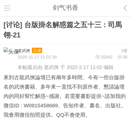
剑气书香
[讨论] 台版掛名解惑篇之五十三 : 司馬
翎-21
老武俠
1楼
大侠
2020-11-17 21:02:39
25042
36
本帖最后由 老武俠 于 2022-2-17 11:02 编辑
來到古龍武俠論壇已有兩年多時間、今有一些台版掛
名的武俠書籍、多年來一直找不到原作者、懇請論壇
內的同好幫忙解惑~感謝。若需要書影提供~請加我的
微信ID : W0915458669、告知作者、書名、出版社。
我會用微信拍照提供。QQ不會使用。