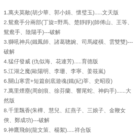
1.
萬夫莫敵(胡少華、郭小娟、懷璧玉).....文天版
2.
鴛鴦手分兩部(丁旋=野馬、楚靜靜)(師傅山、王等、
鴛鴦手、陰陽手)---破解
3.
獅吼神兵(鐵鳳師、諸葛聰婉、司馬縱橫、
雲雙雙
)---
破解
4.
猛仔發威
(仇似海、花連芳).....育德版
5.
江湖之魔(歐陽明、李珊、李寧、姜筱嵐)
6.
關山寒雲+短篇劍底遊魂(鐵(紀)莘、史昭葭)
7.
萬里煙塵(周劍痕、徐芬蘭、響尾蛇、神鈎手)......大
然版
8.
千里飄香(朱樺、慧兒、紅燕子、三娘子、金鞭女
俠、鄭成功)---破解
9.
神鷹飛劍(龍文策、楊絮).....祥合版