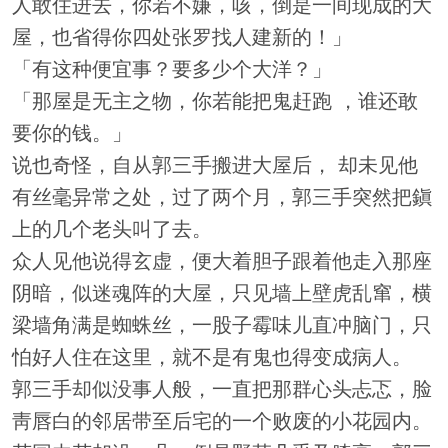
人敢住进去，你若不嫌，咳，倒是一间现成的大
屋，也省得你四处张罗找人建新的！」
「有这种便宜事？要多少个大洋？」
「那屋是无主之物，你若能把鬼赶跑 ，谁还敢
要你的钱。」
说也奇怪，自从郭三手搬进大屋后， 却未见他
有丝毫异常之处，过了两个月，郭三手突然把鎭
上的几个老头叫了去。
众人见他说得玄虚，便大着胆子跟着他走入那座
阴暗，似迷魂阵的大屋，只见墙上壁虎乱窜，横
梁墙角满是蜘蛛丝，一股子霉味儿直冲脑门，只
怕好人住在这里，就不是有鬼也得变成病人。
郭三手却似没事人般，一直把那群心头忐忑，脸
靑唇白的邻居带至后宅的一个败废的小花园内。