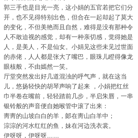
郭三手也是目光一亮，这小娟的五官若把它们分
开，也不见得特别出色，但合在一起却起了莫大
的变化，不但美艳而且自然，难得是没有那种令
人不敢迫视的感觉，却有一种亲切感，觉得她是
人，是美人，不是仙女。小娟见这些未见过世面
的赤佬，人人都是张大了嘴巴，眼珠儿瞪得像龙
眼核般，不由嫣然一笑。
厅堂突然发出好几道混浊的呼气声，就在这当
儿，悠扬轻快的胡琴声响了起来 ，小娟把红丝
巾半卷在嘴前，轻轻踏前几步，半启朱唇，一串
银铃般的声音便自她喉管中滚了出来：
靑靑的山坡白白的羊，郞在靑山白羊中；
淙淙的河水红红的鱼，妹在河边洗衣裳。
伊呀呀，伊呀呀……