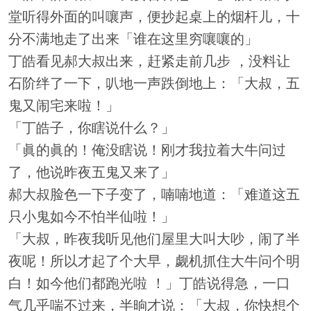
堂听得外面的叫嚷声，便抄起桌上的烟杆儿，十
分不满地走了出来「谁在这里穷嚷嚷的」
丁皓看见郝大叔出来，赶紧走前几步 ，没料让
石阶绊了一下，叭地一声跌倒地上：「大叔，五
鬼又闹宅来啦！」
「丁皓子，你瞎说什么？」
「眞的眞的！俺没瞎说！刚才我拉着大牛问过
了，他说昨夜五鬼又来了」
郝大叔脸色一下子变了，喃喃地道：「难道这五
只小鬼如今不怕半仙啦！」
「大叔，昨夜我听见他们屋里大叫大吵，闹了半
夜呢！所以才起了个大早，觑机抓住大牛问个明
白！如今他们都跑光啦 ！」丁皓说得急，一口
气几乎喘不过来，半晌才说：「大叔，你快想个