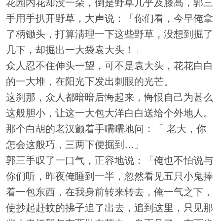
花园内花却没一朵，倒是野草几乎及膝高，郭三
手用手扒开野草，大声说：「你们看，今早俺拿
了柄锄头，打算淸理一下这些野草，没想到掘了
几下，却掘出一大袋袁大头！」
众人忍不住伸头一望，可不是袁大头，花花白白
的一大堆，在阳光下发出刺眼的光芒。
这刹那，众人都暗暗后悔起来，悔恨自己为甚么
这般胆小，让这一大包大洋白白送给个外地人。
那个白胡的老汉颤着手嚅嚅地问：「 老大，你
怎会这般巧，三两下便掘到…」
郭三手叹了一口气，正容地说：「俺也不怕说与
你们听，昨夜俺睡到一半，忽然看见五只小鬼捧
着一包东西，在我身前转来转去，俺一气之下，
使抄起赶蚊的拂子追了出去，追到这里，只见那