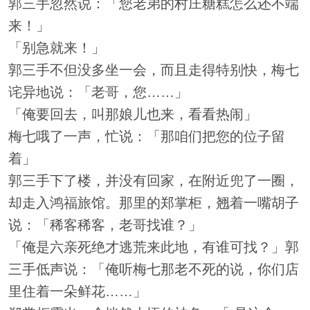
郭三手忽然说：「您老弟的村庄糖糕怎么还不端
来！」
「别急就来！」
郭三手不但没多坐一会，而且走得特别快，梅七
诧异地说：「老哥，您……」
「俺要回去，叫那娘儿也来，看看热闹」
梅七哦了一声，忙说：「那咱们把您的位子留
着」
郭三手下了楼，并没有回家，在附近兜了一圈，
却走入鸿福旅馆。那里的郑掌柜，翘着一嘴胡子
说：「稀客稀客，老哥找谁？」
「俺是六亲死绝才逃荒来此地，有谁可找？」郭
三手低声说：「俺听梅七那老不死的说，你们店
里住着一朵鲜花……」