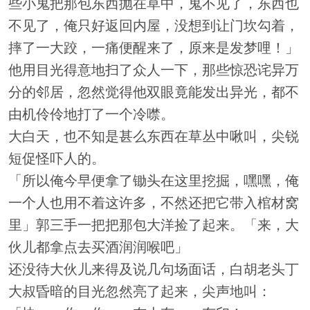
些小鬼把那包东西抛在草中，鬼不见了，东西也
不见了，俺只好返回内屋，没想到让门坎勾着，
摔了一大跤，一痛便醒来了，原来是发梦哩！」
他用目光得意地扫了众人一下，那些惊恐诧异万
分的邻居，忽然觉得他双眼竟能发出异光，都不
由机伶伶地打了一个冷噤。
大白天，也不知是甚么东西在草丛中啾叫，尖锐
短促怪吓人的。
「所以俺今早便拿了锄头在这里挖掘，嘿嘿，俺
一个人也用不着这许多，不然还把它带入棺材窝
里」郭三手一把把那包大洋捡了起来。「来，大
伙儿都拿点去买酒润润喉吧」
还没待大伙儿来得及说几句场面话，白胡老头丁
大叔昏暗的目光忽然亮了起来，尖声地叫：