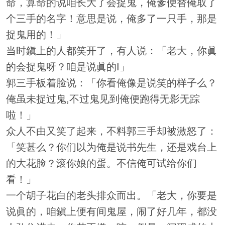
命，算命的说咱长大了会捉鬼，俺爹便替俺取了
个三手的名字！意思是说，俺多了一只手，那是
捉鬼用的！」
当时鎭上的人都笑开了，有人说：「老大，你眞
的会捉鬼呀？咱是说眞的I」
郭三手板着脸说：「你看俺像是说笑的样子么？
俺虽未捉过鬼,不过鬼见到俺便跑得无影无踪
啦！」
众人不由又笑了起来，不料郭三手却被激怒了：
「笑甚么？你们以为俺是说书先生，还是戏台上
的大花脸？滚你娘的蛋。不信俺可试给你们
看！」
一个胡子花白的老头排众而出。「老大，你要是
说眞的，咱鎭上便有间鬼屋，闹了好几年，都没