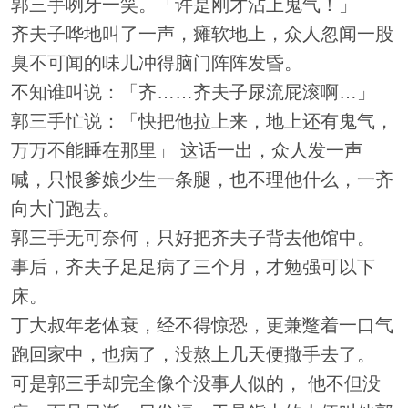
郭三手咧牙一笑。「许是刚才沾上鬼气！」
齐夫子哗地叫了一声，瘫软地上，众人忽闻一股
臭不可闻的味儿冲得脑门阵阵发昏。
不知谁叫说：「齐……齐夫子尿流屁滚啊…」
郭三手忙说：「快把他拉上来，地上还有鬼气，
万万不能睡在那里」 这话一出，众人发一声
喊，只恨爹娘少生一条腿，也不理他什么，一齐
向大门跑去。
郭三手无可奈何，只好把齐夫子背去他馆中。
事后，齐夫子足足病了三个月，才勉强可以下
床。
丁大叔年老体衰，经不得惊恐，更兼蹩着一口气
跑回家中，也病了，没熬上几天便撒手去了。
可是郭三手却完全像个没事人似的， 他不但没