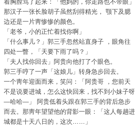
着胸膛骂了起来：「他妈的，你走路也不带眼」
那汉子一张长脸胡子虽然刮得精光， 颚下及腮
边还是一片靑惨惨的颜色。
「老爷，小的正忙着找你啊」
「什么事儿？」郭三手忽然站直身子 ，眼角往
四处一瞥，「天要下雨了吗？」
「夫人找你回去」阿贵向他打了个眼色。
郭三手哼了一声「这娘儿」转身急步回去。
一个靑年迎面而来，笑问：「阿贵哥 ，您前天
不是说要进城，怎么这快回来，找不到小妹子呀
—哈哈—」 阿贵低着头跟在郭三手的背后急步
而去。那靑年望望他的背影一眼：「这人每趟进
城都是十天八日的，这次……」