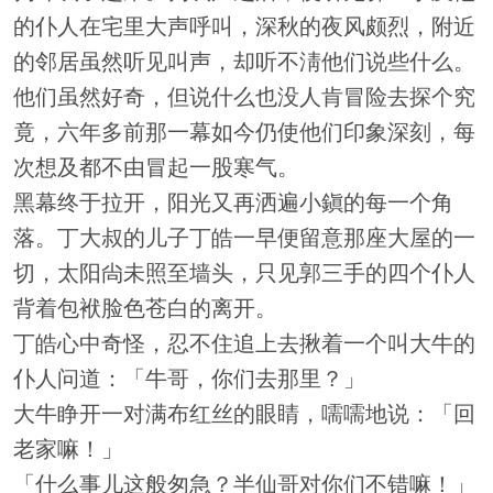
的仆人在宅里大声呼叫，深秋的夜风颇烈，附近
的邻居虽然听见叫声，却听不淸他们说些什么。
他们虽然好奇，但说什么也没人肯冒险去探个究
竟，六年多前那一幕如今仍使他们印象深刻，每
次想及都不由冒起一股寒气。
黑幕终于拉开，阳光又再洒遍小鎭的每一个角
落。丁大叔的儿子丁皓一早便留意那座大屋的一
切，太阳尙未照至墙头，只见郭三手的四个仆人
背着包袱脸色苍白的离开。
丁皓心中奇怪，忍不住追上去揪着一个叫大牛的
仆人问道：「牛哥，你们去那里？」
大牛睁开一对满布红丝的眼睛，嚅嚅地说：「回
老家嘛！」
「什么事儿这般匆急？半仙哥对你们不错嘛！」