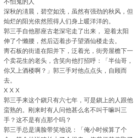
不怕鬼的人
深秋的淸晨，碧空如洗，虽然有强劲的秋风，但
灿烂的阳光依然照得人们身上暖洋洋的。
郭三手自他那座古老深宅走了出来， 迎着太阳
伸了个懒腰，然后迈着步子望酒仙楼走去。
靑石板的街道在阳并下，泛着光，街旁屋檐下一
个卖花生的老头，含笑向他打招呼：「半仙哥，
你又上酒楼啊？」郭三手对他点点头，自顾而
去。
X X X
郭三手来这个鎭只有六七年，可是鎭上的人跟他
蛮熟的。刚来时有人问他甚么名不叫干嘛叫三
手？这不是有点那个吗？
郭三手总是满脸带笑地说：「俺小时候算了个