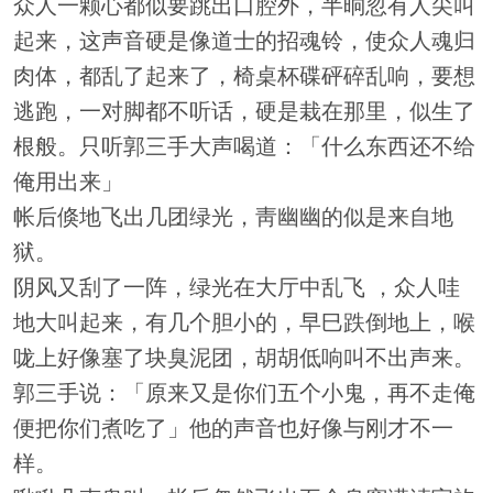
众人一颗心都似要跳出口腔外，半晌忽有人尖叫
起来，这声音硬是像道士的招魂铃，使众人魂归
肉体，都乱了起来了，椅桌杯碟砰碎乱响，要想
逃跑，一对脚都不听话，硬是栽在那里，似生了
根般。只听郭三手大声喝道：「什么东西还不给
俺用出来」
帐后倏地飞出几团绿光，靑幽幽的似是来自地
狱。
阴风又刮了一阵，绿光在大厅中乱飞 ，众人哇
地大叫起来，有几个胆小的，早巳跌倒地上，喉
咙上好像塞了块臭泥团，胡胡低响叫不出声来。
郭三手说：「原来又是你们五个小鬼，再不走俺
便把你们煮吃了」他的声音也好像与刚才不一
样。