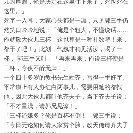
儿的厚赐，俺是决定在这里住下来了，死也死在
这里。」
死字一入耳，大家心头都是一凛，只见郭三手仍
然笑口吟吟地说：「俺是个粗人，不懂说话……
俺就敬大伙儿三杯，这也算是一种礼数吧！来，
都干了吧！」此刻，气氛才稍见活泼，喝了一
杯， 郭三手又叫：「再来再来，俺说三杯便是
三杯，今夜不醉无归！」
一个四十多岁的敎书先生姓齐，写得一手好字,
平常鎭上有人办红白两事儿，需要用笔的都找
他，因此大伙儿都叫他齐夫子，当下齐夫子说：
「不才量浅，请郭兄见谅！」
「三杯还嫌多？俺是百杯不倒！」郭三手说：
「今日无论如何请大家赏个脸，改天俺请齐夫子