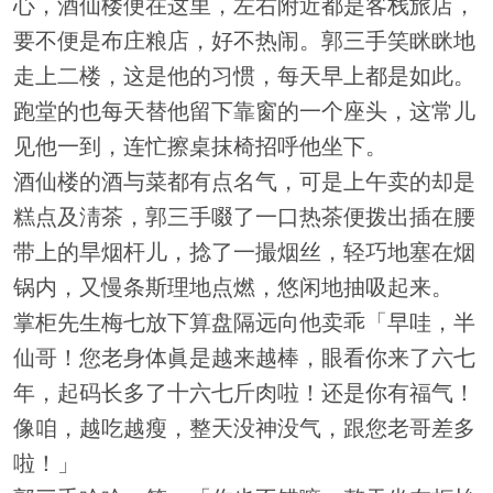
心，酒仙楼便在这里，左右附近都是客栈旅店，
要不便是布庄粮店，好不热闹。郭三手笑眯眯地
走上二楼，这是他的习惯，每天早上都是如此。
跑堂的也每天替他留下靠窗的一个座头，这常儿
见他一到，连忙擦桌抹椅招呼他坐下。
酒仙楼的酒与菜都有点名气，可是上午卖的却是
糕点及淸茶，郭三手啜了一口热茶便拨出插在腰
带上的旱烟杆儿，捻了一撮烟丝，轻巧地塞在烟
锅内，又慢条斯理地点燃，悠闲地抽吸起来。
掌柜先生梅七放下算盘隔远向他卖乖「早哇，半
仙哥！您老身体眞是越来越棒，眼看你来了六七
年，起码长多了十六七斤肉啦！还是你有福气！
像咱，越吃越瘦，整天没神没气，跟您老哥差多
啦！」