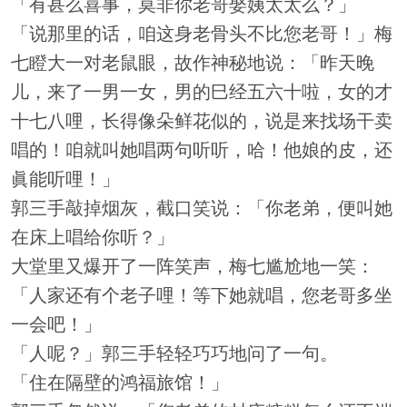
「有甚么喜事，莫非你老哥娶姨太太么？」
「说那里的话，咱这身老骨头不比您老哥！」梅
七瞪大一对老鼠眼，故作神秘地说：「昨天晚
儿，来了一男一女，男的巳经五六十啦，女的才
十七八哩，长得像朵鲜花似的，说是来找场干卖
唱的！咱就叫她唱两句听听，哈！他娘的皮，还
眞能听哩！」
郭三手敲掉烟灰，截口笑说：「你老弟，便叫她
在床上唱给你听？」
大堂里又爆开了一阵笑声，梅七尴尬地一笑：
「人家还有个老子哩！等下她就唱，您老哥多坐
一会吧！」
「人呢？」郭三手轻轻巧巧地问了一句。
「住在隔壁的鸿福旅馆！」