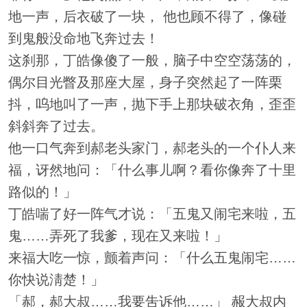
地一声，后衣破了一块， 他也顾不得了，像碰
到鬼般没命地飞奔过去！
这刹那，丁皓像傻了一般，脑子中空空荡荡的，
偶尔目光瞥及那座大屋，身子突然起了一阵栗
抖，呜地叫了一声，抛下手上那块破衣角，歪歪
斜斜奔了过去。
他一口气奔到郝老头家门，郝老头的一个仆人来
福，讶然地问：「什么事儿啊？看你像奔了十里
路似的！」
丁皓喘了好一阵气才说：「五鬼又闹宅来啦，五
鬼……弄死了我爹，现在又来啦！」
来福大吃一惊，颤着声问：「什么五鬼闹宅……
你快说淸楚！」
「郝，郝大叔……我要吿诉他……」 赧大叔内