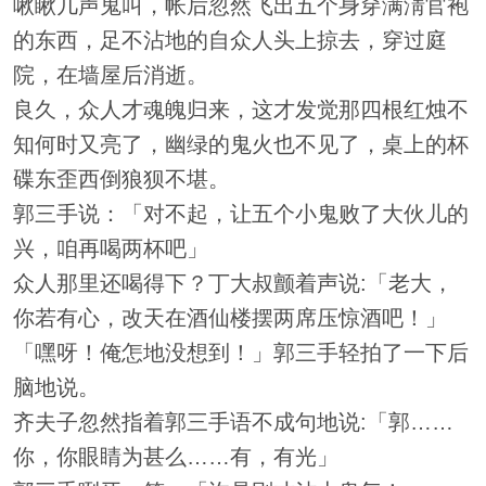
啾瞅几声鬼叫，帐后忽然飞出五个身穿满淸官袍
的东西，足不沾地的自众人头上掠去，穿过庭
院，在墙屋后消逝。
良久，众人才魂魄归来，这才发觉那四根红烛不
知何时又亮了，幽绿的鬼火也不见了，桌上的杯
碟东歪西倒狼狈不堪。
郭三手说：「对不起，让五个小鬼败了大伙儿的
兴，咱再喝两杯吧」
众人那里还喝得下？丁大叔颤着声说:「老大，
你若有心，改天在酒仙楼摆两席压惊酒吧！」
「嘿呀！俺怎地没想到！」郭三手轻拍了一下后
脑地说。
齐夫子忽然指着郭三手语不成句地说:「郭……
你，你眼睛为甚么……有，有光」