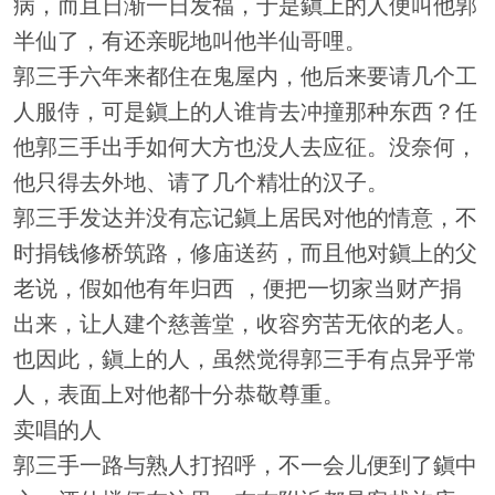
病，而且日渐一日发福，于是鎭上的人便叫他郭
半仙了，有还亲昵地叫他半仙哥哩。
郭三手六年来都住在鬼屋内，他后来要请几个工
人服侍，可是鎭上的人谁肯去冲撞那种东西？任
他郭三手出手如何大方也没人去应征。没奈何，
他只得去外地、请了几个精壮的汉子。
郭三手发达并没有忘记鎭上居民对他的情意，不
时捐钱修桥筑路，修庙送药，而且他对鎭上的父
老说，假如他有年归西 ，便把一切家当财产捐
出来，让人建个慈善堂，收容穷苦无依的老人。
也因此，鎭上的人，虽然觉得郭三手有点异乎常
人，表面上对他都十分恭敬尊重。
卖唱的人
郭三手一路与熟人打招呼，不一会儿便到了鎭中