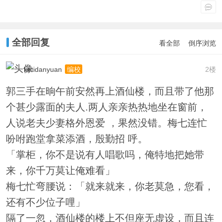
全部回复
看全部
倒序浏览
ketidanyuan
2楼
编校
郭三手在晌午前安然再上酒仙楼，而且带了他那
个甚少露面的夫人.两人亲亲热热地坐在窗前，
人说老夫少妻格外恩爱 ，果然没错。梅七连忙
吩咐跑堂拿菜添酒，殷勤招 呼。
「掌柜，你不是说有人唱歌吗，俺特地把她带
来，你千万莫让俺难看」
梅七忙弯腰说：「就来就来，你老莫急，您看，
还有不少位子哩」
隔了一忽，酒仙楼的楼上不但座无虚设，而且连