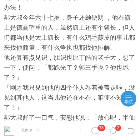
办法！」
郝大叔今年六十七岁，身子还颇硬朗 ，他在鎭
上是德高望重的人，虽然鎭上还有个鎭长，但人
们都当他是太上鎭长，有什么鸡毛蒜皮的事儿都
来找他商量，有什么争执也都找他排解。
他还算有点见识，胆识也比丁皓的老子大，想了
一下，便问：「都跑光了？郭三手呢？他也跑
了？」
「刚才我只见到他的四个仆人卷着被盖走啦，没
见到其他人，这当儿他还在不在，咱便不知
导航
了！」
郝大叔舒了一口气，安慰他说：「放心吧，半仙
不会走的！再说那五鬼由来巳久，就从未试过跑
38
2
我也说一句
到外面来兴风作浪，作贱过什么人，你回去吧，