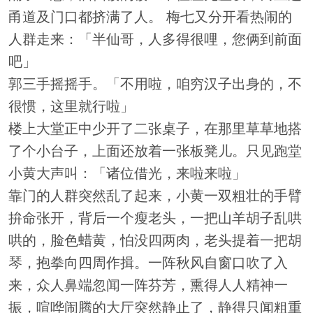
甬道及门口都挤满了人。 梅七又分开看热闹的
人群走来：「半仙哥，人多得很哩，您俩到前面
吧」
郭三手摇摇手。「不用啦，咱穷汉子出身的，不
很惯，这里就行啦」
楼上大堂正中少开了二张桌子，在那里草草地搭
了个小台子，上面还放着一张板凳儿。只见跑堂
小黄大声叫：「诸位借光，来啦来啦」
靠门的人群突然乱了起来，小黄一双粗壮的手臂
拚命张开，背后一个瘦老头，一把山羊胡子乱哄
哄的，脸色蜡黄，怕没四两肉，老头提着一把胡
琴，抱拳向四周作揖。一阵秋风自窗口吹了入
来，众人鼻端忽闻一阵芬芳，熏得人人精神一
振，喧哗闹腾的大厅突然静止了，静得只闻粗重