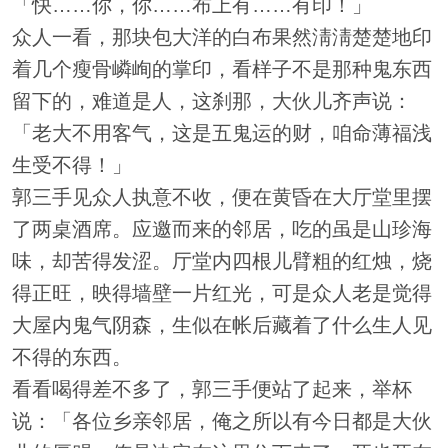
「快……你，你……布上有……有印！」
众人一看，那块包大洋的白布果然淸淸楚楚地印
着几个瘦骨嶙峋的掌印，看样子不是那种鬼东西
留下的，难道是人，这刹那，大伙儿齐声说：
「老大不用客气，这是五鬼运的财，咱命薄福浅
生受不得！」
郭三手见众人执意不收，便在黄昏在大厅堂里摆
了两桌酒席。应邀而来的邻居，吃的虽是山珍海
味，却苦得发涩。厅堂内四根儿臂粗的红烛，烧
得正旺，映得墙壁一片红光，可是众人老是觉得
大屋内鬼气阴森，生似在帐后藏着了什么生人见
不得的东西。
看看喝得差不多了，郭三手便站了起来，举杯
说：「各位乡亲邻居，俺之所以有今日都是大伙