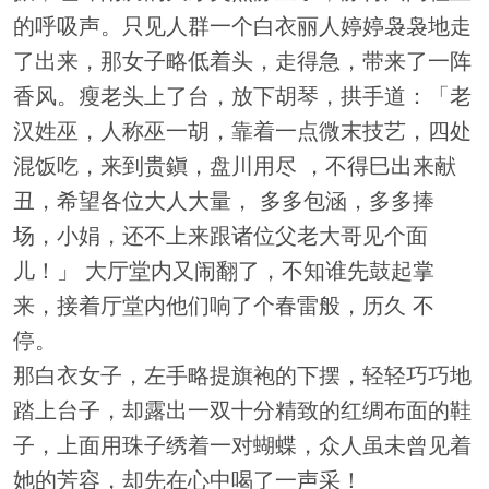
的呼吸声。只见人群一个白衣丽人婷婷袅袅地走
了出来，那女子略低着头，走得急，带来了一阵
香风。瘦老头上了台，放下胡琴，拱手道：「老
汉姓巫，人称巫一胡，靠着一点微末技艺，四处
混饭吃，来到贵鎭，盘川用尽 ，不得巳出来献
丑，希望各位大人大量， 多多包涵，多多捧
场，小娟，还不上来跟诸位父老大哥见个面
儿！」 大厅堂内又闹翻了，不知谁先鼓起掌
来，接着厅堂内他们响了个春雷般，历久 不
停。
那白衣女子，左手略提旗袍的下摆，轻轻巧巧地
踏上台子，却露出一双十分精致的红绸布面的鞋
子，上面用珠子绣着一对蝴蝶，众人虽未曾见着
她的芳容，却先在心中喝了一声采！