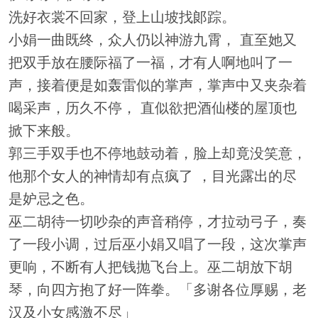
洗好衣裳不回家，登上山坡找郞踪。
小娟一曲既终，众人仍以神游九霄， 直至她又
把双手放在腰际福了一福，才有人啊地叫了一
声，接着便是如轰雷似的掌声，掌声中又夹杂着
喝采声，历久不停， 直似欲把酒仙楼的屋顶也
掀下来般。
郭三手双手也不停地鼓动着，脸上却竟没笑意，
他那个女人的神情却有点疯了 ，目光露出的尽
是妒忌之色。
巫二胡待一切吵杂的声音稍停，才拉动弓子，奏
了一段小调，过后巫小娟又唱了一段，这次掌声
更响，不断有人把钱抛飞台上。巫二胡放下胡
琴，向四方抱了好一阵拳。「多谢各位厚赐，老
汉及小女感激不尽」