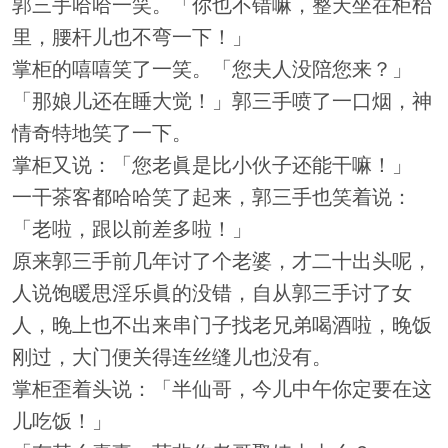
郭三手哈哈一笑。「你也不错嘛，整天坐在柜枱
里，腰杆儿也不弯一下！」
掌柜的嘻嘻笑了一笑。「您夫人没陪您来？」
「那娘儿还在睡大觉！」郭三手喷了一口烟，神
情奇特地笑了一下。
掌柜又说：「您老眞是比小伙子还能干嘛！」
一干茶客都哈哈笑了起来，郭三手也笑着说：
「老啦，跟以前差多啦！」
原来郭三手前几年讨了个老婆，才二十出头呢，
人说饱暖思淫乐眞的没错，自从郭三手讨了女
人，晚上也不出来串门子找老兄弟喝酒啦，晚饭
刚过，大门便关得连丝缝儿也没有。
掌柜歪着头说：「半仙哥，今儿中午你定要在这
儿吃饭！」