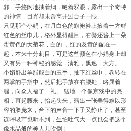
郭三手悠闲地抽着烟，瞇着双眼，露出一个奇特
的神情，目光却未曾离开过台子一眼。
只见那个小娟，在月白色的旗袍衿上掖着一方鲜
红色的丝巾儿，格外显得醒目，右鬓还簪上一朵
蛋黄色的大菊花，白的 ，红的及黄的配在一
起，本来十分刺目，可是这些颜色在小娟身上却
又有另一种神秘的感觉，淸雅，飘逸，大方。
小娟舒出羊脂般白的玉手，抽下红丝巾，卷转在
两掌的手指中，然后把手放在右腰处，略屈着
腿，向众人福了一礼。 猛地一个像京戏中的亮
相，直起腰来，抬起头来，露出一张美得难以形
容的脸庞来，台下的声音一下子又静止了，甚至
连呼吸声也听不到，生怕吐气大一点也会把这个
像水晶般的美人儿吹倒！