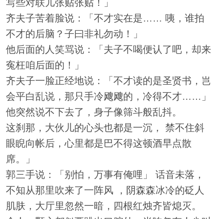
写些对联儿张贴张贴！」
齐夫子苦着脸说：「不才实在是…… 咦，谁拍
不才的后脑？子曰非礼勿动！」
他后面的人笑骂说：「夫子不喝便认了吧，却来
寃枉咱后面的！」
齐夫子一脸正经地说：「不才读的是圣贤书，岂
会平白乱说，那只手冷飕飕的，冷得不才……」
他突然说不下去了，身子像筛斗般乱抖。
这刹那，大伙儿的心头也都是一沉， 禁不住斜
眼睨向帐后，心里都是巴不得这顿酒早点散
席。」
郭三手说：「别怕，万事有俺哩」 话音未落，
不知从那里吹来了一阵风 ，阴森森冰冷的砭人
肌肤，大厅里忽然一暗，四根红烛齐皆熄灭。