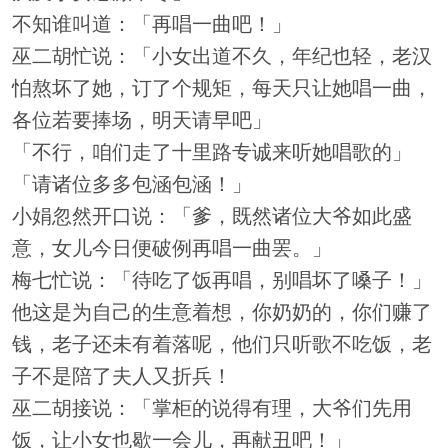
不知谁叫道：「再唱一曲吧！」
巫二胡忙说：「小女出道不久，年纪也轻，老汉
怕熬坏了她，订了个规矩，每天只让她唱一曲，
各位若要捧场，明天请早吧」
「不行，咱们走了十里路专诚来听她唱歌的」
「请诸位多多包涵包涵！」
小娟忽然开口说：「爹，既然诸位大爷如此盛
意，女儿今日便破例再唱一曲罢。」
梅七忙说：「待吃了饭再唱，别唱坏了嗓子！」
他这是为自己的生意着想，你奶奶的，你们赚了
钱，老子还未有着落呢，他们只听歌不吃饭，老
子不是陪了夫人又折兵！
巫二胡接说：「掌柜的说得有理，大爷们先用
饭，让小女也歇一会儿，再献丑吧！」