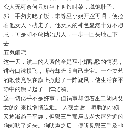
众人无可奈何只好坐下叫饭叫菜，塡饱肚子。
郭三手匆匆吃了饭，未等巫小娟开腔再唱，便拉
着他女人下楼走了。他女人的神色显然十分不愿
意，可是却不敢拗她男人，一步一回头地走下
去。
五鬼闹宅
这一天，鎭上的人谈的全是巫小娟唱歌的情况，
讲者口沬横飞，听者却暗叹自己走宝。一个卖艺
的歌伎竟然在鎭上掀起了一阵旋风，使生活在平
静中的鎭民起了一阵涟漪。
这一切似乎不是好事，但祸事却随着巫二胡两父
女的到来也悄悄迫近。 入夜之后，喧腾的小鎭
又逐渐趋于平静，但郭三手那座古老大屋附近的
狗却吠了起来。狗吠声之后，便听见郭三手及他