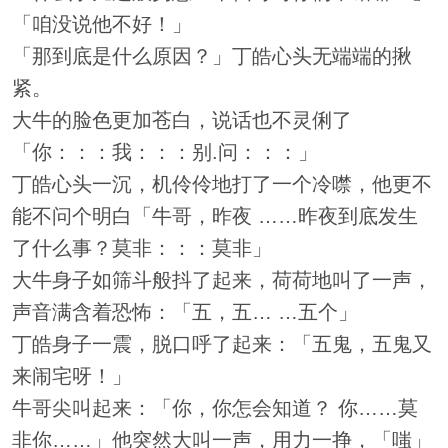
「咱没说他不好！」
「那到底是什么原因？」丁皓心头无端端的揪
紧。
大牛的脸色更加苍白，说话也不灵俐了
「你：：：我：：：别.问：：：」
丁皓心头一沉，机伶伶地打了一个冷噤，他更不
能不问个明白「牛哥，昨夜 ……昨夜到底发生
了什么事？莫非：：：莫非」
大牛身子如筛斗般抖了起来，荷荷地叫了一声，
声音满含着恐怖：「五，五… …五个」
丁皓身子一震，脱口呼了起来：「五鬼，五鬼又
来闹宅呀！」
牛哥尖叫起来：「你，你怎会知道？ 你……莫
非你……」他突然大叫一声，用力一挣，「嗤」