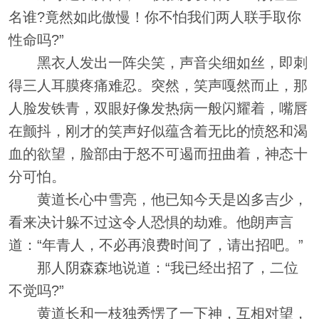
名谁?竟然如此傲慢！你不怕我们两人联手取你
性命吗?”
黑衣人发出一阵尖笑，声音尖细如丝，即刺
得三人耳膜疼痛难忍。突然，笑声嘎然而止，那
人脸发铁青，双眼好像发热病一般闪耀着，嘴唇
在颤抖，刚才的笑声好似蕴含着无比的愤怒和渴
血的欲望，脸部由于怒不可遏而扭曲着，神态十
分可怕。
黄道长心中雪亮，他已知今天是凶多吉少，
看来决计躲不过这令人恐惧的劫难。他朗声言
道：“年青人，不必再浪费时间了，请出招吧。”
那人阴森森地说道：“我已经出招了，二位
不觉吗?”
黄道长和一枝独秀愣了一下神，互相对望，