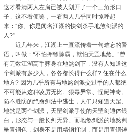
这才看清两人左肩已被人划开了一个三角形口
子。这不看便罢，一看两人几乎同时惊呼起
来：“你、你是闻名江湖的快剑杀手地煞剑派的
人?”
近几年来，江湖上一直流传着一句难忘的警
语，叫做：“不怕押镖除霸，就怕天罡地煞。”曾
有无数江湖高手葬身在地煞剑下，没有人知道这
个剑派有多少人，各各都长得什么样? 住在什么
地方? 因为几乎所有与地煞剑派交过手的人都绝
不可能从这种凌厉无比、狠毒异常、怪诞神奇、
防不胜防的绝命剑法中逃生，人们只知道天罡、
地煞是两个剑派，天罡剑派手使的天罡剑通体银
白，形态与一般长剑无异。而地煞剑派的地煞剑
呈青铜色，剑身不是用精钢打制，而是用青铜铸