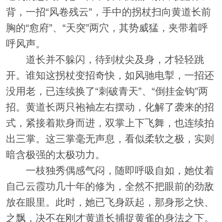
背，一招“风卷残云”，手中的拐杖扫向黄道长前
胸的“愈府”、“天突”两穴，其势威猛，夹带着呼
呼风声。
道长并不躲闪，待到杖尖及身，才轻轻跳
开。谁知这拐杖变招奇快，如风驰电掣，一招还
没用老，已连续换了“刺破青天”、“倒挂金钩”两
招。黄道长两只袍袖左右摆动，化解了袭来的招
式，紧接着欺身而进，双掌上下飞舞，也连续拍
出三掌。这三掌毫无声息，看似柔软之极，实则
暗含极强的太极功力。
一枝独秀偶感气闷，随即呼吸自如，她仗着
自己云霞功几十年的修为，全然不把眼前的劲敌
放在眼里。此时，她已飞身跃起，那身形之快、
之飘，决不在刚才黄道长捕捉黄雀的身法之下。