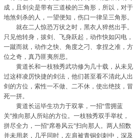
成，且剑尖是带有三道棱的三角形，所以，对于
地煞剑杀的人，一望便知，伤口一律呈三角形。
就在二人惊恐万状之时，黑衣人猝然出手。
只见他转身，拔剑、飞身跃起，动作快如闪电，
一蹴而就，动作之快、角度之刁、拿捏之准，方
位之奇，真乃匪夷所思。
黄道长和一枝独秀武功修为几十载，从未见
过这样凌厉快捷的剑法，他们甚至看不清此人出
剑的方位，索性一不做、二不休，使出绝技，冒
死一拼。
黄道长运毕生功力于双掌，一招“雪拥蓝
关”推向那人所站的方位。一枝独秀双手举杖，
拼尽全力，一招“席卷风云”扫向那人。两人招数
并未用老，几乎同时，左肩被青铜剑刺中，深及