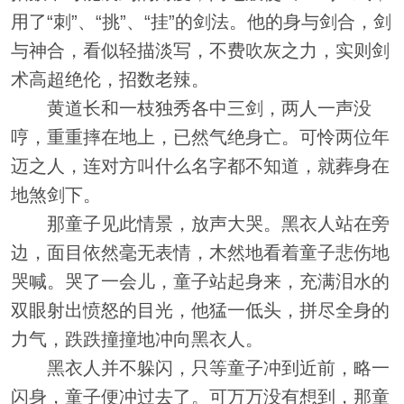
用了“刺”、“挑”、“挂”的剑法。他的身与剑合，剑
与神合，看似轻描淡写，不费吹灰之力，实则剑
术高超绝伦，招数老辣。
黄道长和一枝独秀各中三剑，两人一声没
哼，重重摔在地上，已然气绝身亡。可怜两位年
迈之人，连对方叫什么名字都不知道，就葬身在
地煞剑下。
那童子见此情景，放声大哭。黑衣人站在旁
边，面目依然毫无表情，木然地看着童子悲伤地
哭喊。哭了一会儿，童子站起身来，充满泪水的
双眼射出愤怒的目光，他猛一低头，拼尽全身的
力气，跌跌撞撞地冲向黑衣人。
黑衣人并不躲闪，只等童子冲到近前，略一
闪身，童子便冲过去了。可万万没有想到，那童