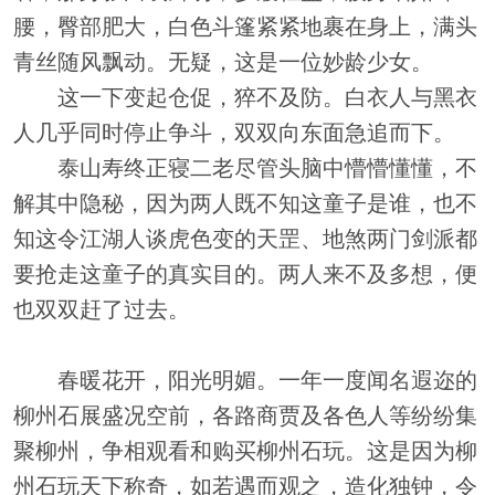
腰，臀部肥大，白色斗篷紧紧地裹在身上，满头
青丝随风飘动。无疑，这是一位妙龄少女。
这一下变起仓促，猝不及防。白衣人与黑衣
人几乎同时停止争斗，双双向东面急追而下。
泰山寿终正寝二老尽管头脑中懵懵懂懂，不
解其中隐秘，因为两人既不知这童子是谁，也不
知这令江湖人谈虎色变的天罡、地煞两门剑派都
要抢走这童子的真实目的。两人来不及多想，便
也双双赶了过去。
春暖花开，阳光明媚。一年一度闻名遐迩的
柳州石展盛况空前，各路商贾及各色人等纷纷集
聚柳州，争相观看和购买柳州石玩。这是因为柳
州石玩天下称奇，如若遇而观之，造化独钟，令