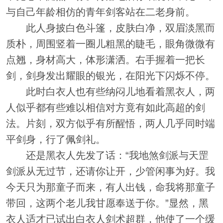
与自己年龄相仿的青年剑客站在二老身前。
此人身披白色斗篷，皮肤白净，双眉淡黑而
质朴，周围竖着一圈儿粗黑的睫毛，眼角微微有
点翘，身材高大，体形潇洒。右手握着一把长
剑，剑身发出耀眼的银光，在阳光下闪烁不停。
此时白衣人也有些纳闷儿地看着黑衣人，两
人似乎都有些难以相信对方竟有如此高超的剑
法。片刻，双方似乎有所醒悟，两人几乎同时端
平剑身，行了佩剑礼。
还是黑衣人先发了话：“我地煞剑派与天罡
剑派从无过节，还请你让开，少管闲事为好。我
今天只为那童子而来，有人出钱，命我将那童子
带回，这两个老儿我甘愿奉送于你。”显然，黑
衣人适才已试出白衣人剑术超群，他使了一个缓