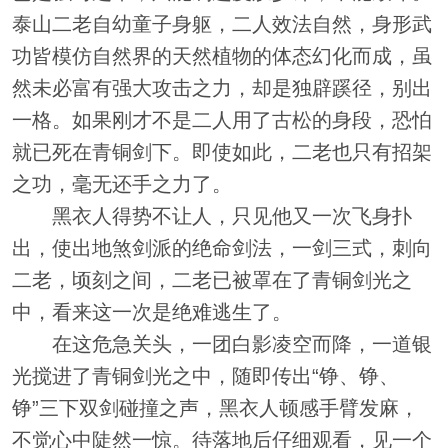
泰山二老自幼童子身躯，二人效法自然，身形武
功皆模仿自然界的天然植物的体态幻化而成，虽
然未必富有强大攻击之力，却是独辟蹊径，别出
一格。如果刚才不是二人用了古松的身段，恐怕
就已死在青铜剑下。即使如此，二老也只有招架
之功，毫无还手之力了。
黑衣人得势不让人，只见他又一次飞身扑
出，使出地煞剑派的绝命剑法，一剑三式，刺向
二老，顷刻之间，二老已被罩在了青铜剑光之
中，看来这一次是绝难逃生了。
在这危急关头，一团白影凌空而降，一道银
光搅进了青铜剑光之中，随即传出“铮、铮、
铮”三下双剑碰撞之声，黑衣人顿感手臂发麻，
不觉心中陡然一惊。待落地后仔细观看，见一个