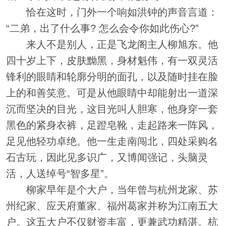
恰在这时，门外一个响如洪钟的声音言道：
“二弟，出了什么事? 怎么会令你如此伤心?”
来人不是别人，正是飞龙阁主人柳旭东。他
四十岁上下，皮肤黝黑，身材魁伟，有一双灵活
锋利的眼睛和轮廓分明的面孔，以及随时挂在脸
上的和善笑意。可是从他眼睛中却能射出一道深
沉而坚决的目光，这目光叫人胆寒，他身穿一套
黑色的紧身衣裤，足蹬皂靴，走起路来一阵风，
足见他轻功卓绝。他一生走南闯北，四处采购名
石古玩，因此见多识广，又博闻强记，头脑灵
活，人送绰号“智多星”。
柳家早年是个大户，当年曾与杭州龙家、苏
州纪家、应天府董家、福州葛家并称为江南五大
户。这五大户不仅财资丰富，更兼武功精湛。杭