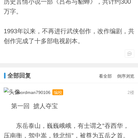
历史言情小说一部《吕布与貂蝉》，共计约300
万字。
1993年以来，不再进行武侠创作，改作编剧，共
创作完成了十多部电视剧本。
全部回复
看全部
倒序浏览
Swordman790106
2楼
编校
第一回 掳人夺宝
东岳泰山，巍巍峨峨，有士谓之“吞西华，
压南衡，驾中嵩，轶北恒”，被尊为五岳之首。