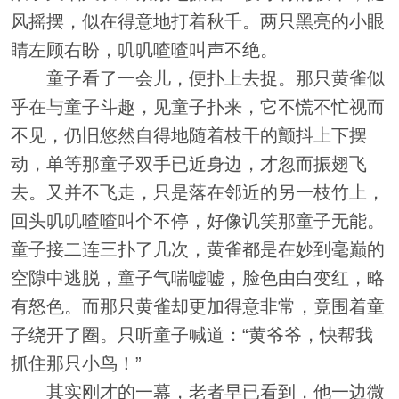
风摇摆，似在得意地打着秋千。两只黑亮的小眼
睛左顾右盼，叽叽喳喳叫声不绝。
童子看了一会儿，便扑上去捉。那只黄雀似
乎在与童子斗趣，见童子扑来，它不慌不忙视而
不见，仍旧悠然自得地随着枝干的颤抖上下摆
动，单等那童子双手已近身边，才忽而振翅飞
去。又并不飞走，只是落在邻近的另一枝竹上，
回头叽叽喳喳叫个不停，好像讥笑那童子无能。
童子接二连三扑了几次，黄雀都是在妙到毫巅的
空隙中逃脱，童子气喘嘘嘘，脸色由白变红，略
有怒色。而那只黄雀却更加得意非常，竟围着童
子绕开了圈。只听童子喊道：“黄爷爷，快帮我
抓住那只小鸟！”
其实刚才的一幕，老者早已看到，他一边微