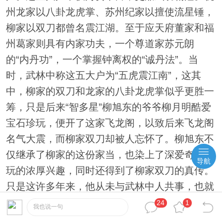
州龙家以八卦龙虎掌、苏州纪家以擅使流星锤，
柳家以双刀都曾名震江湖。至于应天府董家和福
州葛家则具有内家功夫，一个尊道家苏元朗
的“内丹功”，一个掌握钟离权的“诚丹法”。当
时，武林中称这五大户为“五虎震江南”，这其
中，柳家的双刀和龙家的八卦龙虎掌似乎更胜一
筹，只是后来“智多星”柳旭东的爷爷柳月明酷爱
宝石珍玩，便开了这家飞龙阁，以致后来飞龙阁
名气大震，而柳家双刀却被人忘怀了。柳旭东不
仅继承了柳家的这份家当，也染上了深爱奇石古
导航
玩的浓厚兴趣，同时还得到了柳家双刀的真传。
只是这许多年来，他从未与武林中人共事，也就
始终未露出自己的武功家数，飞龙阁上上下下几
24
1
我也说一句
十口人，没有一个人见到过他的武功。