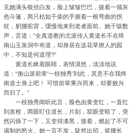
见她满头银丝白发，脸上皱皱巴巴，披着一领灰
色斗篷，两只枯如干柴的手握着一根弯曲的拐
杖，躬腰驼背，缓慢地来到老者面前。她干咳数
声，言道：“全真道教的北派传人黄道长不在终
南山玉泉洞中布道，却身居在这花草撩人的园
中，不知是何道理?”
黄道长眯着眼睛，表情漠然，淡淡地说
道：“衡山派前辈‘一枝独秀’到此，其意不在我终
南道士身上吧！ 可惜前辈乘兴而来，却要败兴
而归了。”
一枝独秀闻听此言，脸色由黄变红，一直红
到发根，两眼盯住道长，片刻，双眼变暗了，突
然闪烁了一下，又变得漆黑，接着，燃起了不可
遏制的怒火。她一言不发，陡然出招，挺腰长