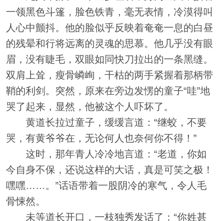
一领黑色斗篷，脸色铁青，毫无表情，冷漠得叫
人心中颤抖。他的脸似乎反映着奄奄一息的白昼
的残晕和行将远离的灵魂的思慕。他几乎没有眼
眉，没有睫毛，双眼如同快刀拉出的一条黑缝。
双肩上耸，瘦骨嶙峋，干枯的两手紧握着那柄带
鞘的利剑。突然，原来在旁边发愣的童子“哇”地
哭了起来，显然，他被这个人吓坏了。
黄道长拉过童子，缓缓言道：“继蛟，不要
哭，有黄爷爷在，无论何人也奈何你不得！”
这时，那年青人冷冷地言道：“老道，你如
今自身不保，还说这样的大话，真是可笑之极！
嘿嘿……。”话语带着一股阴冷的寒气，令人毛
骨悚然。
未等道长开口，一枝独秀发话了：“你姓甚