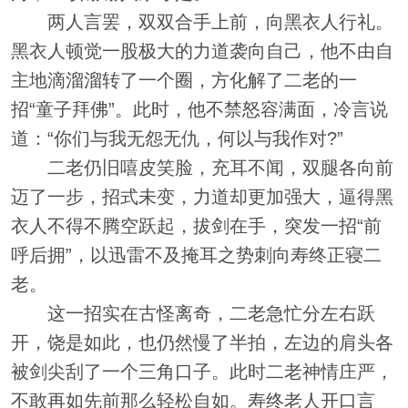
两人言罢，双双合手上前，向黑衣人行礼。
黑衣人顿觉一股极大的力道袭向自己，他不由自
主地滴溜溜转了一个圈，方化解了二老的一
招“童子拜佛”。此时，他不禁怒容满面，冷言说
道：“你们与我无怨无仇，何以与我作对?”
二老仍旧嘻皮笑脸，充耳不闻，双腿各向前
迈了一步，招式未变，力道却更加强大，逼得黑
衣人不得不腾空跃起，拔剑在手，突发一招“前
呼后拥”，以迅雷不及掩耳之势刺向寿终正寝二
老。
这一招实在古怪离奇，二老急忙分左右跃
开，饶是如此，也仍然慢了半拍，左边的肩头各
被剑尖刮了一个三角口子。此时二老神情庄严，
不敢再如先前那么轻松自如。寿终老人开口言