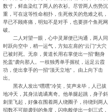
数寸，鲜血染红了两人的衣衫。尽管两人伤势沉
重，可在这等性命相扑，生死攸关的危难之机，
早已不顾疼痛，明知不是对手，也要拼个鱼死网
破。
二人对望一眼，心中灵犀便已沟通，两人同
时跃向空中，稍一运气，方知左肩的“云门”大穴
已被封死。无奈，黄道长用右掌使出一招“翻身
抡盖”袭向那人。一枝独秀单手握杖，运足云霞
功，使出拿手的一招“顶天立地”， 由上向下击
出。
黑衣人发出“嘿嘿”冷笑，笑声未毕，人已拔
地冲天，其身法诡谲离奇。他单腿起跳，身子斜
刺里飞起，好像在围着两人绕圈子，待绕到两人
招数不可能袭到的角度，闪电般使出一剑三式，