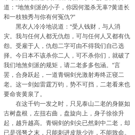
道：“地煞剑派的小子，你因何濫杀无辜?黄道长
和一枝独秀与你有何冤仇?”
黑衣人冷冷地说道：“受人钱财，与人消
灾。我与任何人都无仇怨，可与任何人又都有仇
怨。受雇于人，仇怨二字可由不得我们自己选
择。今日本不该杀你二人，可不杀你们，就破了
我们地煞剑派的规矩，请二老多多包涵。”言
罢，合身跃起，一道青铜剑光激射寿终正寝二
老。这一剑如雷霆万钧，势不可挡，二老看来也
要命丧黄泉了。
在这千钧一发之时，只见泰山二老的身躯如
古树盘根，左扭右曲，盘旋向上，身子徐徐升
起，越升越高。青铜剑的剑尖已然刺中二老，却
已是强弩之末，只能刺进皮肤少许，不能致命。