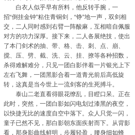
白衣人似乎早有所料，他反转手腕，一
招“倒挂金钟”粘住青铜剑，“铮”地一声，双剑相
交，二人同时感到右臂一阵酸麻，互相暗自佩服
对方的功力深厚。接下来，二人各展绝技，使出
了本门剑术的抽、带、格、击、刺、点、崩、
搅、压、劈、截、洗、云、挂、撩等各种招数，
杀得难解难分，只见一团白影伴着一片银光上下
左右飞舞，一团黑影合着一道青光前后高低旋
转，这真是当今世上一流剑客的生死搏斗。
泰山二老直看得眼花缭乱，目瞪口呆。正在
此时，突然，一团白影如闪电划过漆黑的夜空，
以快捷无比的速度自空中落下。众人只觉一闪，
童子已然不见，那白影朝东面疾射而下。从背影
看，那身影曲线鲜明，步履轻盈，腰身细如蜂