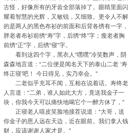
古怪，好像所有的牙齿全部落掉了。眼睛里面闪
耀着智慧的光辉，又敏锐，又细致。更令人不解
的是两人的黑色布衫的前面和后背各绣有一字，
胖老者布衫前绣“寿”字，后绣“终”字；瘦老者胸
前绣“正”字，后绣“寝”字。
看到这四个字，黑衣人“嘿嘿”冷笑数声，阴
森森地言道：“二位便是闻名天下的泰山二老 ‘寿
终正寝’吧！ 今日得见，实乃幸会。”
二老似乎充耳不闻，互相在说着话。寿终老
人言道：“二弟，谁人如此大方，竟送我金子一
块，你我今天可以痛快地喝它个一醉方休了，”
正寝老人嘻皮笑脸地接茬说道：“大哥，送
你金子的恩人远在天边，近在眼前。我们拿人钱
财，应该谢谢人家才是。”