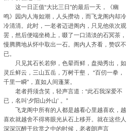
这一日正值“大比三日”的最后一天，《幽
鸣》园内人海如潮，人头攒动，而飞龙阁内却冷
冷清清。此时，一老者迈进阁内，只见他依次观
罢，然后便端坐椅上，啜了一口清淡的石冥茶，
慢腾腾地从怀中取出一石。阁内人齐看，赞叹不
已。
只见其石长若卵，色晕而鲜，盘拗秀出，如
灵丘鲜云，三山五岳，万树干壑， “百仞一拳，
千里一瞬”，直如人间蓬莱。
老者捋须含笑，轻声言道：“此石我深爱不
已，名叫‘夕阳山外山’ 。”
飞龙阁中所有的人都是越看心里越喜欢，越
喜欢就越舍不得将眼光从石上移开。就在这些人
深深沉醉于欣赏之中的时候，老者朗声言