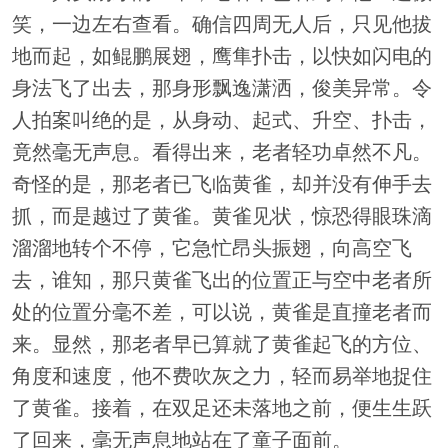
笑，一边左右查看。确信四周无人后，只见他拔
地而起，如鲲鹏展翅，鹰隼扑击，以快如闪电的
身法飞了出去，那身形飘逸潇洒，俊美异常。令
人拍案叫绝的是，从身动、起式、升空、扑击，
竟然毫无声息。看得出来，老者轻功卓然不凡。
奇怪的是，那老者已飞临黄雀，却并没有伸手去
抓，而是越过了黄雀。黄雀见状，惊恐得眼珠滴
溜溜地转个不停，它急忙昂头振翅，向高空飞
去，谁知，那只黄雀飞出的位置正与空中老者所
处的位置分毫不差，可以说，黄雀是直撞老者而
来。显然，那老者早已算就了黄雀起飞的方位、
角度和速度，他不费吹灰之力，轻而易举地捉住
了黄雀。接着，在双足还未落地之前，便生生跃
了回来，毫无声息地站在了童子面前。