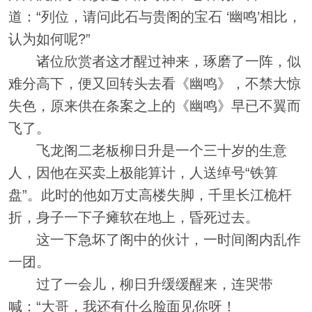
道：“列位，请问此石与贵阁的宝石 ‘幽鸣’相比，
认为如何呢?”
诸位欣赏者这才醒过神来，琢磨了一阵，似
难分高下，便又回转头去看《幽鸣》，不禁大惊
失色，原来供在条案之上的《幽鸣》早已不翼而
飞了。
飞龙阁二老板柳日升是一个三十岁的生意
人，因他在买卖上极能算计，人送绰号“铁算
盘”。此时的他如万丈高楼失脚，千里长江桅杆
折，身子一下子瘫软在地上，昏死过去。
这一下急坏了阁中的伙计，一时间阁内乱作
一团。
过了一会儿，柳日升缓缓醒来，连哭带
喊：“大哥，我还有什么脸面见你呀！