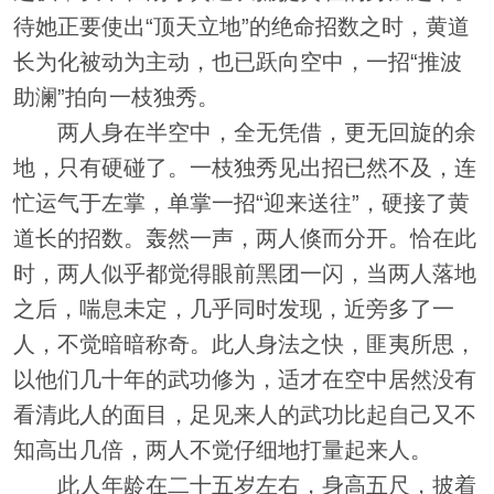
待她正要使出“顶天立地”的绝命招数之时，黄道
长为化被动为主动，也已跃向空中，一招“推波
助澜”拍向一枝独秀。
两人身在半空中，全无凭借，更无回旋的余
地，只有硬碰了。一枝独秀见出招已然不及，连
忙运气于左掌，单掌一招“迎来送往”，硬接了黄
道长的招数。轰然一声，两人倏而分开。恰在此
时，两人似乎都觉得眼前黑团一闪，当两人落地
之后，喘息未定，几乎同时发现，近旁多了一
人，不觉暗暗称奇。此人身法之快，匪夷所思，
以他们几十年的武功修为，适才在空中居然没有
看清此人的面目，足见来人的武功比起自己又不
知高出几倍，两人不觉仔细地打量起来人。
此人年龄在二十五岁左右，身高五尺，披着