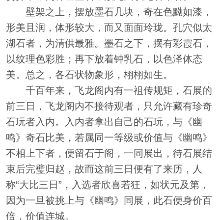
壁架之上，摆放墨石几块，奇在色黝如漆，
形美且润，体形较大，而又面面玲珑。孔穴似太
湖石者，为清供最雅。墨石之下，摆有彩霞石，
以纹理色彩胜；再下放着钟乳石，以色泽体态
美。总之，各石状物象形，栩栩如生。
千百年来，飞龙阁内有一祖传规矩，石展的
前三日，飞龙阁内不接待观者，只允许藏有珍奇
石玩者入内。入内者拿出自己的石玩，与《幽
鸣》奇石比美，若属同一等级或价值与《幽鸣》
不相上下者，便留石于阁，一同展出，待石展结
束后完璧归赵，故而这前三日便有了来历，人
称“大比三日”，入选者欣喜若狂，如状元及第，
因为一旦被挑上与《幽鸣》同展，此石便身价百
倍，价值连城。