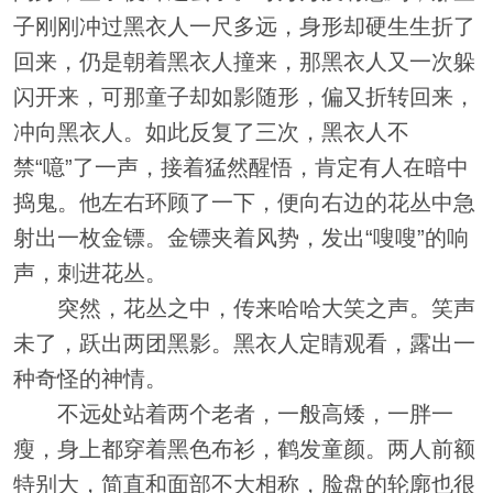
子刚刚冲过黑衣人一尺多远，身形却硬生生折了
回来，仍是朝着黑衣人撞来，那黑衣人又一次躲
闪开来，可那童子却如影随形，偏又折转回来，
冲向黑衣人。如此反复了三次，黑衣人不
禁“噫”了一声，接着猛然醒悟，肯定有人在暗中
捣鬼。他左右环顾了一下，便向右边的花丛中急
射出一枚金镖。金镖夹着风势，发出“嗖嗖”的响
声，刺进花丛。
突然，花丛之中，传来哈哈大笑之声。笑声
未了，跃出两团黑影。黑衣人定睛观看，露出一
种奇怪的神情。
不远处站着两个老者，一般高矮，一胖一
瘦，身上都穿着黑色布衫，鹤发童颜。两人前额
特别大，简直和面部不大相称，脸盘的轮廓也很