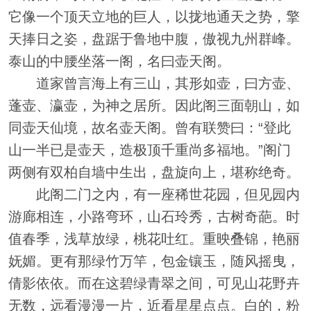
它像一个顶天立地的巨人，以拢地通天之势，擎
天捧日之姿，盘踞于鲁地中腹，傲视九州群峰。
泰山的中腰坐落一阁，名曰壶天阁。
道家曾言海上有三山，其形如壶，曰方壶、
蓬壶、瀛壶，为神之居所。因此阁三面朝山，如
同壶天仙境，故名壶天阁。曾有联赞曰：“登此
山一半已是壶天，造极顶千重尚多福地。”阁门
两侧有双柏自墙中生出，盘旋向上，堪称绝奇。
此阁二门之内，有一座稀世花园，但见园内
游廊相连，小路弯环，山石玲秀，古树奇葩。时
值春季，浅草放绿，桃花吐红。重映叠锦，艳丽
妩媚。更有那绿竹万竿，包金镶玉，随风摇曳，
倩影依依。而在这碧绿青翠之间，可见山花野卉
无数，远看漫漫一片，近看星星点点。白的，粉