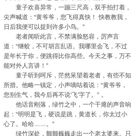
童子欢喜异常，一蹦三尺高，双手拍打着，
尖声喊道：“黄爷爷，您飞得真快！ 快教教我，
日后我便可以捉到许多小鸟。”
老者闻听此言，不禁满脸怒容，厉声言
道：“继蛟，不可胡言乱语。我哪里会飞，不过
是年长于你，便跳得比你高些。今天之事，万不
能对外人言讲！”
童子听到呵斥，茫然呆望着老者，有些不知
所措。他略一镇定，小声嘀咕着说：“黄爷爷，
您别生气，我今后再不说‘飞’字了。” 。
他话音刚落，绿竹之中，一个干瘪的声音响
起：“明明是飞，硬说是跳，黄道长，你太过小
心了。哈哈……。”
绿竹深处，颤颤巍巍走出一个老太婆来。只