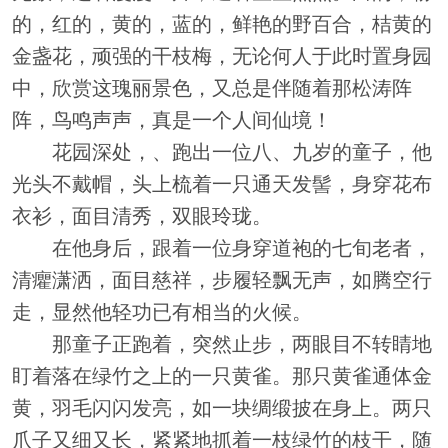
的，红的，黄的，蓝的，鲜艳的野百合，桔黄的
金盏花，顽强的干枝梅，无论何人于此时置身园
中，欣赏这瑰丽景色，又总是伴随着那松涛阵
阵，鸟鸣声声，真是一个人间仙境！
花园深处，、跑出一位八、九岁的童子，他
光头不戴帽，头上梳着一只通天发髻，身穿花布
衣衫，面目清秀，双眼玲珑。
在他身后，跟着一位身穿道袍的七旬老者，
清癯潇洒，面目慈祥，步履轻飘无声，如腾空行
走，显然他轻功已有相当的火候。
那童子正跑着，突然止步，两眼目不转睛地
盯着落在绿竹之上的一只黄雀。那只黄雀通体金
黄，羽毛闪闪发亮，如一块绸缎披在身上。两只
爪子又细又长，紧紧地抓着一枝绿竹的枝干，随