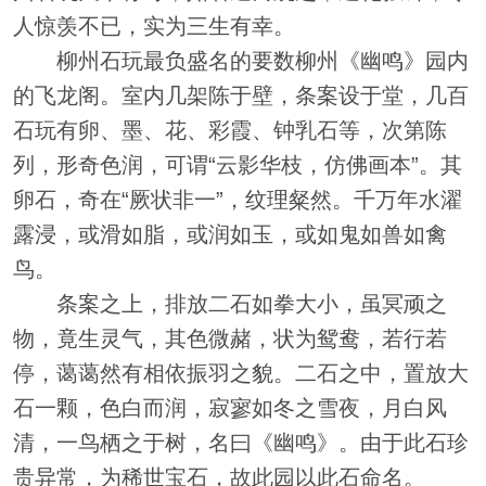
人惊羡不已，实为三生有幸。
柳州石玩最负盛名的要数柳州《幽鸣》园内
的飞龙阁。室内几架陈于壁，条案设于堂，几百
石玩有卵、墨、花、彩霞、钟乳石等，次第陈
列，形奇色润，可谓“云影华枝，仿佛画本”。其
卵石，奇在“厥状非一”，纹理粲然。千万年水濯
露浸，或滑如脂，或润如玉，或如鬼如兽如禽
鸟。
条案之上，排放二石如拳大小，虽冥顽之
物，竟生灵气，其色微赭，状为鸳鸯，若行若
停，蔼蔼然有相依振羽之貌。二石之中，置放大
石一颗，色白而润，寂寥如冬之雪夜，月白风
清，一鸟栖之于树，名曰《幽鸣》。由于此石珍
贵异常，为稀世宝石，故此园以此石命名。