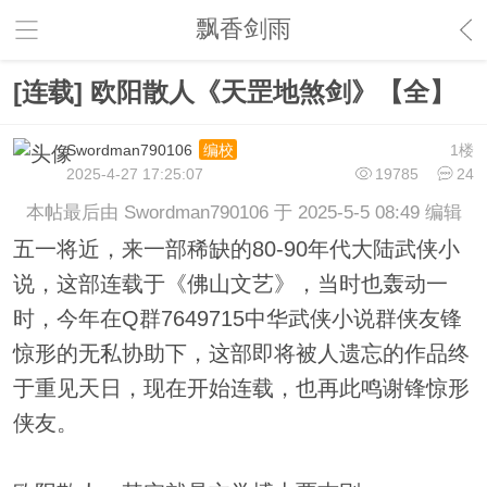
飘香剑雨
[连载] 欧阳散人《天罡地煞剑》【全】
Swordman790106
1楼
编校
2025-4-27 17:25:07
19785
24
本帖最后由 Swordman790106 于 2025-5-5 08:49 编辑
五一将近，来一部稀缺的80-90年代大陆武侠小
说，这部连载于《佛山文艺》，当时也轰动一
时，今年在Q群7649715中华武侠小说群侠友锋
惊形的无私协助下，这部即将被人遗忘的作品终
于重见天日，现在开始连载，也再此鸣谢锋惊形
侠友。