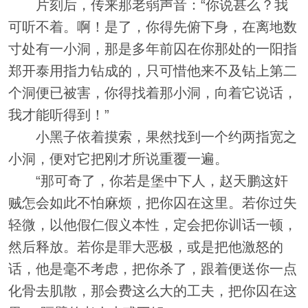
片刻后，传来那老弱声音：“你说甚么？我
可听不着。啊！是了，你得先俯下身，在离地数
寸处有一小洞，那是多年前囚在你那处的一阳指
郑开泰用指力钻成的，只可惜他来不及钻上第二
个洞便已被害，你得找着那小洞，向着它说话，
我才能听得到！”
小黑子依着摸索，果然找到一个约两指宽之
小洞，便对它把刚才所说重覆一遍。
“那可奇了，你若是堡中下人，赵天鹏这奸
贼怎会如此不怕麻烦，把你囚在这里。若你过失
轻微，以他假仁假义本性，定会把你训话一顿，
然后释放。若你是罪大恶极，或是把他激怒的
话，他是毫不考虑，把你杀了，跟着便送你一点
化骨去肌散，那会费这么大的工夫，把你囚在这