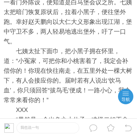
一看门外陈设，便知道是白马堡会议之所。七姨
太把暗门恢复原状后，拉着小黑子，便往堡外
跑。幸好赵天鹏向以大仁大义形象出现江湖，堡
中守卫不多，两人轻易地逃出堡外，吁了一口
气。
七姨太扯下面巾，把小黑子拥在怀里，
道：“小冤家，可把你和小桃害着了，我定会补
偿你的！你现在快往南走，在五里外处一棵大树
下，有人会接应你的。届时若有人说出‘饮马
血’，你只须回答“拔鸟毛’便成！一路小心，我会
常常来看你的！”
导航
XXX
“果然是一个出色之小伙子，难怪二姐不舍
我也说一句
得把你杀掉，千方百计冒险救你出来！小伙子，