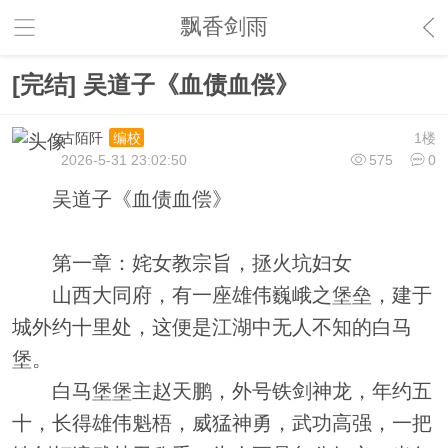
飘香剑雨
[完结] 吴道子《血债血偿》
古陌阡
1楼
编校
2026-5-31 23:02:50
575
0
吴道子《血债血偿》
第一章：姹女教宗旨，拯火坑妇女
山西大同府，有一座雄伟巍峨之堡垒，建于
城外约十里处，这便是江湖中无人不知的白马
堡。
白马堡堡主赵天鹏，外号铁剑神龙，年约五
十，长得雄伟魁梧，威猛神勇，武功高强，一把