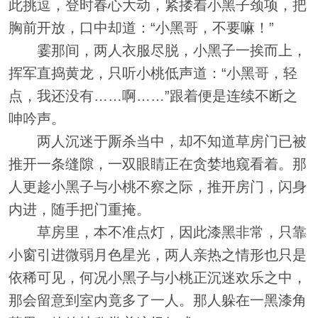
此挑逗，登时春心大动，紧搂着小黑子颈项，把
胸前开放，口中却道：“小黑哥，不要嘛！”
霎那间，两人衣服尽脱，小黑子一挨而上，
挥军直捣黄龙，只听小桃低声道：“小黑哥，轻
点，我还没有……啊……”跟着便是连续不断之
呻吟声。
两人沉迷于厮杀当中，却不知道草房门已被
推开一条缝隙，一双眼睛正在贪婪地窥看着。那
人更趁小黑子与小桃不察之际，推开房门，闪身
内进，随手把门重掩。
草房里，本不准点灯，因此漆黑非常，只靠
小窗引进微弱月色星光，两人亲热之情形也只是
依稀可见，何况小黑子与小桃正沉迷欢乐之中，
那会留意到室内竟多了一人。那人躲在一黑漆角