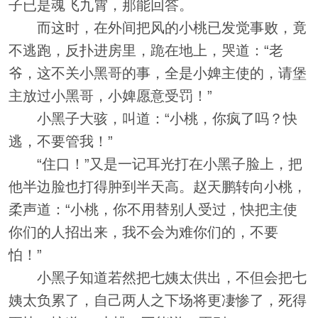
子已是魂飞九霄，那能回答。
而这时，在外间把风的小桃已发觉事败，竟
不逃跑，反扑进房里，跪在地上，哭道：“老
爷，这不关小黑哥的事，全是小婢主使的，请堡
主放过小黑哥，小婢愿意受罚！”
小黑子大骇，叫道：“小桃，你疯了吗？快
逃，不要管我！”
“住口！”又是一记耳光打在小黑子脸上，把
他半边脸也打得肿到半天高。赵天鹏转向小桃，
柔声道：“小桃，你不用替别人受过，快把主使
你们的人招出来，我不会为难你们的，不要
怕！”
小黑子知道若然把七姨太供出，不但会把七
姨太负累了，自己两人之下场将更凄惨了，死得