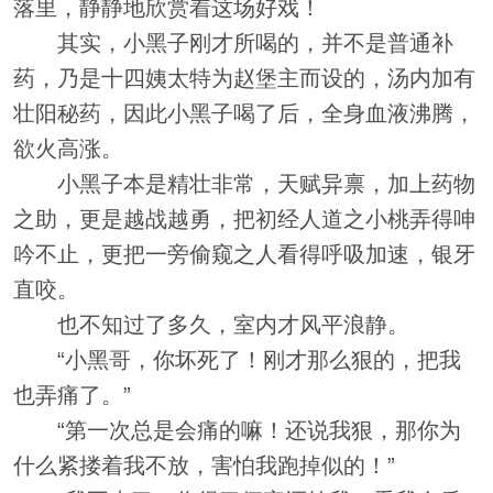
落里，静静地欣赏着这场好戏！
其实，小黑子刚才所喝的，并不是普通补
药，乃是十四姨太特为赵堡主而设的，汤内加有
壮阳秘药，因此小黑子喝了后，全身血液沸腾，
欲火高涨。
小黑子本是精壮非常，天赋异禀，加上药物
之助，更是越战越勇，把初经人道之小桃弄得呻
吟不止，更把一旁偷窥之人看得呼吸加速，银牙
直咬。
也不知过了多久，室内才风平浪静。
“小黑哥，你坏死了！刚才那么狠的，把我
也弄痛了。”
“第一次总是会痛的嘛！还说我狠，那你为
什么紧搂着我不放，害怕我跑掉似的！”