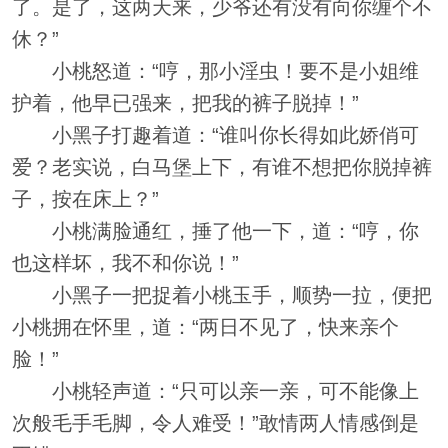
了。是了，这两天来，少爷还有没有向你缠个不
休？”
小桃怒道：“哼，那小淫虫！要不是小姐维
护着，他早已强来，把我的裤子脱掉！”
小黑子打趣着道：“谁叫你长得如此娇俏可
爱？老实说，白马堡上下，有谁不想把你脱掉裤
子，按在床上？”
小桃满脸通红，捶了他一下，道：“哼，你
也这样坏，我不和你说！”
小黑子一把捉着小桃玉手，顺势一拉，便把
小桃拥在怀里，道：“两日不见了，快来亲个
脸！”
小桃轻声道：“只可以亲一亲，可不能像上
次般毛手毛脚，令人难受！”敢情两人情感倒是