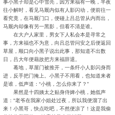
事小黑子却是心中雪亮，因方来福有一晚，半夜
往小解时，看见马厩内似有人影闪动，便前往一
看究竟，在马厩门口，便碰上吕总管从内而出，
马厩内却像有另一黑影，但看不清是谁。
在大户人家里，男女下人私会本是寻常之
事，方来福也不为意，向吕总管问安之后便返回
草屋，顺口向小黑子说出此事，那知道不出数
日，吕大年便藉故把方来福辞退。
蓦地，草屋门被推开，一条纤小人影闪身而
进，反手把门掩上。小黑子不用看，也知道来者
是谁，低声道：“小桃，怎么你来了？”
果然是十四姨太之贴身侍婢小桃，她低声
道：“老爷在我家小姐处过夜，所以我便溜了出
来！小黑哥，快点吃吧，不然便凉了！这是我偷