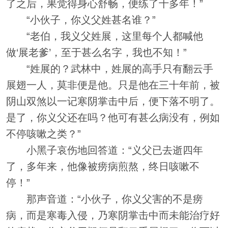
了之后，果觉得身心舒畅，便练了十多年！”
“小伙子，你义父姓甚名谁？”
“老伯，我义父姓展，这里每个人都喊他
做‘展老爹’，至于甚么名字，我也不知！”
“姓展的？武林中，姓展的高手只有翻云手
展翅一人，莫非便是他。只是他在三十年前，被
阴山双煞以一记寒阴掌击中后，便下落不明了。
是了，你义父还在吗？他可有甚么病没有，例如
不停咳嗽之类？”
小黑子哀伤地回答道：“义父已去逝四年
了，多年来，他像被痨病煎熬，终日咳嗽不
停！”
那声音道：“小伙子，你义父害的不是痨
病，而是寒毒入侵，乃寒阴掌击中而未能治疗好