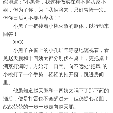
怨地道：“小黑哥，我这样做实在对不起我家小
姐，但为了你，为了我俩将来，只好冒险一次。
但你日后可不要抛弃我！”
小黑子一把搂着小桃火热的躯体，以行动来
回答！
XXX
小黑子在窗上的小孔屏气静息地窥视着，看
见赵天鹏和十四姨太都分别伏在桌上，更把桌上
酒菜打泻时，方始吁一口气。向不远处“把风”的
小桃打了一个手势，轻轻的推开窗，跳进房间
里。
他虽知道赵天鹏和十四姨太喝下了那下药的
酒后，便是打雷也不会醒过来，但仍提心吊胆，
战战兢兢的一步一步走向赵天鹏。