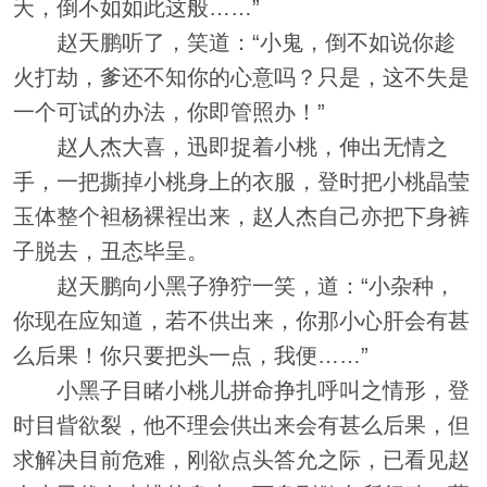
夭，倒不如如此这般……”
赵天鹏听了，笑道：“小鬼，倒不如说你趁
火打劫，爹还不知你的心意吗？只是，这不失是
一个可试的办法，你即管照办！”
赵人杰大喜，迅即捉着小桃，伸出无情之
手，一把撕掉小桃身上的衣服，登时把小桃晶莹
玉体整个袒杨裸裎出来，赵人杰自己亦把下身裤
子脱去，丑态毕呈。
赵天鹏向小黑子狰狞一笑，道：“小杂种，
你现在应知道，若不供出来，你那小心肝会有甚
么后果！你只要把头一点，我便……”
小黑子目睹小桃儿拼命挣扎呼叫之情形，登
时目眥欲裂，他不理会供出来会有甚么后果，但
求解决目前危难，刚欲点头答允之际，已看见赵