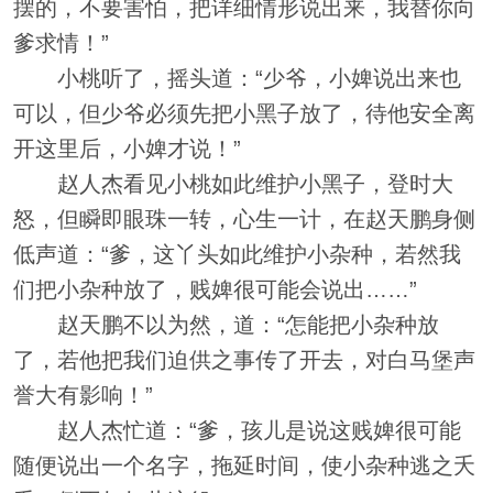
摆的，不要害怕，把详细情形说出来，我替你向
爹求情！”
小桃听了，摇头道：“少爷，小婢说出来也
可以，但少爷必须先把小黑子放了，待他安全离
开这里后，小婢才说！”
赵人杰看见小桃如此维护小黑子，登时大
怒，但瞬即眼珠一转，心生一计，在赵天鹏身侧
低声道：“爹，这丫头如此维护小杂种，若然我
们把小杂种放了，贱婢很可能会说出……”
赵天鹏不以为然，道：“怎能把小杂种放
了，若他把我们迫供之事传了开去，对白马堡声
誉大有影响！”
赵人杰忙道：“爹，孩儿是说这贱婢很可能
随便说出一个名字，拖延时间，使小杂种逃之夭