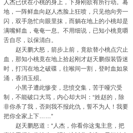
人杰已伏在小桃的身上，下身刚欲有所行动。蓦
地，一阵鲜血向赵人杰脸上狂喷，只见他向旁一
闪，双手急忙向眼里抹，而躺在地上的小桃却是
满嘴鲜血，奄奄一息。不用细说，已知小桃竟嚼
舌自尽，以保清白。
赵天鹏大怒，箭步上前，竟欲替小桃点穴止
血，那知小桃竟在地上拾起刚才赵天鹏假装昏迷
时，打泻在地之破碟，往喉间一割，登时血如泉
涌，香消玉殒。
小黑子遭此惨变，悲愤交集，苦于哑穴受
制，不能破口大骂，内心却大叫：“姓赵的，除
非你杀了我，否则我不报此仇，誓不为人！我要
把你全家上下……”
赵天鹏怒道：“人杰，你看你这鬼主意，把