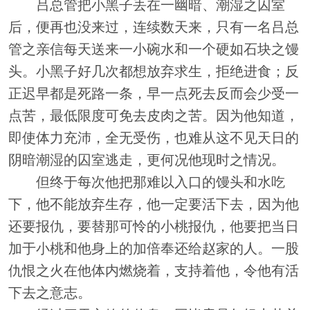
吕总管把小黑子丢在一幽暗、潮湿之囚室
后，便再也没来过，连续数天来，只有一名吕总
管之亲信每天送来一小碗水和一个硬如石块之馒
头。小黑子好几次都想放弃求生，拒绝进食；反
正迟早都是死路一条，早一点死去反而会少受一
点苦，最低限度可免去皮肉之苦。因为他知道，
即使体力充沛，全无受伤，也难从这不见天日的
阴暗潮湿的囚室逃走，更何况他现时之情况。
但终于每次他把那难以入口的馒头和水吃
下，他不能放弃生存，他一定要活下去，因为他
还要报仇，要替那可怜的小桃报仇，他要把当日
加于小桃和他身上的加倍奉还给赵家的人。一股
仇恨之火在他体内燃烧着，支持着他，令他有活
下去之意志。