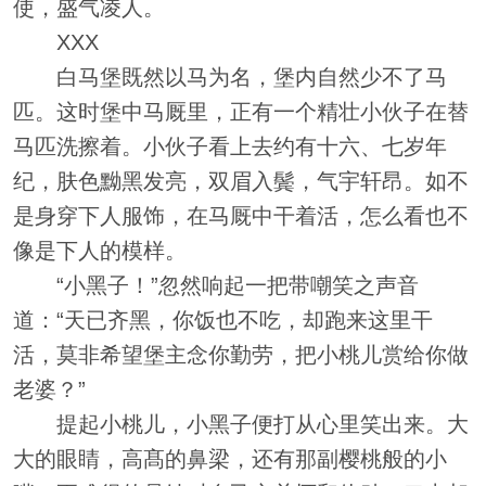
使，盛气凌人。
XXX
白马堡既然以马为名，堡内自然少不了马
匹。这时堡中马厩里，正有一个精壮小伙子在替
马匹洗擦着。小伙子看上去约有十六、七岁年
纪，肤色黝黑发亮，双眉入鬓，气宇轩昂。如不
是身穿下人服饰，在马厩中干着活，怎么看也不
像是下人的模样。
“小黑子！”忽然响起一把带嘲笑之声音
道：“天已齐黑，你饭也不吃，却跑来这里干
活，莫非希望堡主念你勤劳，把小桃儿赏给你做
老婆？”
提起小桃儿，小黑子便打从心里笑出来。大
大的眼睛，高髙的鼻梁，还有那副樱桃般的小