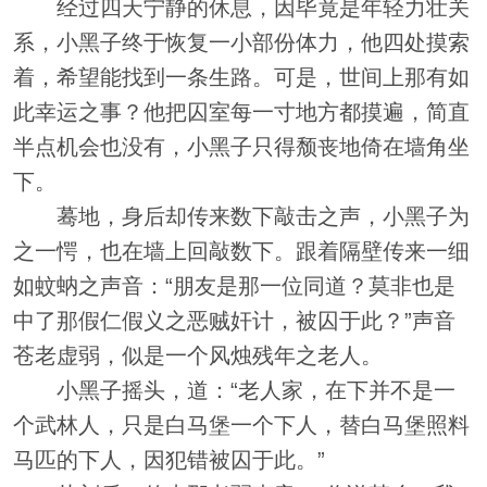
经过四天宁静的休息，因毕竟是年轻力壮关
系，小黑子终于恢复一小部份体力，他四处摸索
着，希望能找到一条生路。可是，世间上那有如
此幸运之事？他把囚室每一寸地方都摸遍，简直
半点机会也没有，小黑子只得颓丧地倚在墙角坐
下。
蓦地，身后却传来数下敲击之声，小黑子为
之一愕，也在墙上回敲数下。跟着隔壁传来一细
如蚊蚋之声音：“朋友是那一位同道？莫非也是
中了那假仁假义之恶贼奸计，被囚于此？”声音
苍老虚弱，似是一个风烛残年之老人。
小黑子摇头，道：“老人家，在下并不是一
个武林人，只是白马堡一个下人，替白马堡照料
马匹的下人，因犯错被囚于此。”