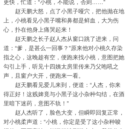
更快，忙道：“小桃，不能说，否则……”
赵天鹏大怒，点了小黑子哑穴，把他抛在地
上，小桃看见小黑子嘴和鼻都是鲜血，大为伤
心，扑在他身上痛哭起来！
赵天鹏之长子赵人杰从窗口跳了进来，问
道：“爹，是甚么一回事？”原来他对小桃久存染
指之心，这晚趁有空，便跑来找小桃，意图把她
勾引上手，听见十四姨太房里传来乃父咆吼之
声，且窗户大开，便跑来一看。
赵天鹏看见爱儿来到，便道：“人杰，你来
得正好！这贱婢竟与小黑子这小杂种勾结，在酒
里暗下迷药，意图不轨！”
赵人杰听了，脸色大变，但瞬即回复正常，
对小桃柔声道：“小桃，你定是受了这小杂种唆