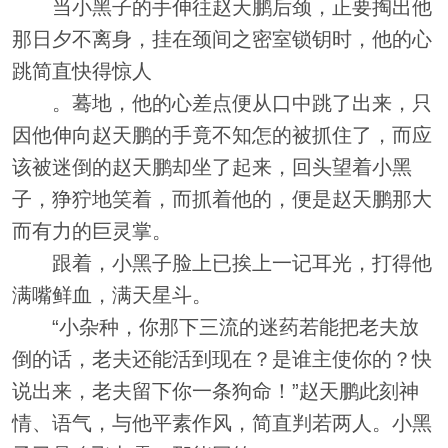
当小黑子的手伸往赵天鹏后颈，正要掏出他
那日夕不离身，挂在颈间之密室锁钥时，他的心
跳简直快得惊人
。蓦地，他的心差点便从口中跳了出来，只
因他伸向赵天鹏的手竟不知怎的被抓住了，而应
该被迷倒的赵天鹏却坐了起来，回头望着小黑
子，狰狞地笑着，而抓着他的，便是赵天鹏那大
而有力的巨灵掌。
跟着，小黑子脸上已挨上一记耳光，打得他
满嘴鲜血，满天星斗。
“小杂种，你那下三流的迷药若能把老夫放
倒的话，老夫还能活到现在？是谁主使你的？快
说出来，老夫留下你一条狗命！”赵天鹏此刻神
情、语气，与他平素作风，简直判若两人。小黑