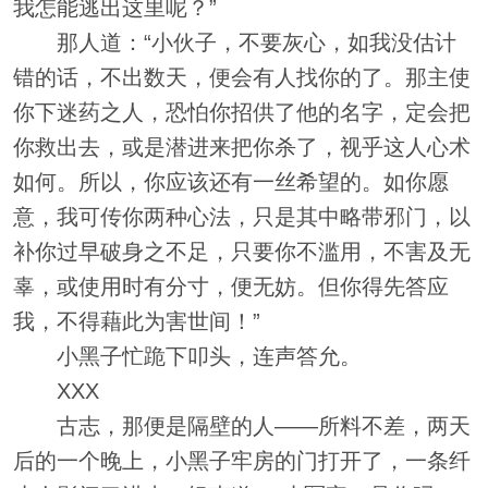
我怎能逃出这里呢？”
那人道：“小伙子，不要灰心，如我没估计
错的话，不出数天，便会有人找你的了。那主使
你下迷药之人，恐怕你招供了他的名字，定会把
你救出去，或是潜进来把你杀了，视乎这人心术
如何。所以，你应该还有一丝希望的。如你愿
意，我可传你两种心法，只是其中略带邪门，以
补你过早破身之不足，只要你不滥用，不害及无
辜，或使用时有分寸，便无妨。但你得先答应
我，不得藉此为害世间！”
小黑子忙跪下叩头，连声答允。
XXX
古志，那便是隔壁的人——所料不差，两天
后的一个晚上，小黑子牢房的门打开了，一条纤