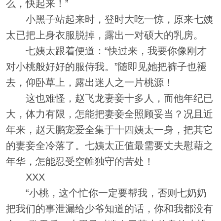
么，快起来！”
小黑子站起来时，登时大吃一惊，原来七姨
太已把上身衣服脱掉，露出一对硕大的乳房。
七姨太跟着便道：“快过来，我要你像刚才
对小桃般好好的服侍我。”随即见她把裤子也褪
去，仰卧草上，露出迷人之一片桃源！
这也难怪，赵飞龙妻妾十多人，而他年纪已
大，体力有限，怎能把妻妾全照顾妥当？况且近
年来，赵天鹏宠爱全集于十四姨太一身，把其它
的妻妾全冷落了。七姨太正值最需要丈夫慰藉之
年华，怎能忍受空帷独守的苦处！
XXX
“小桃，这个忙你一定要帮我，否则七奶奶
把我们的事泄漏给少爷知道的话，你和我都没有