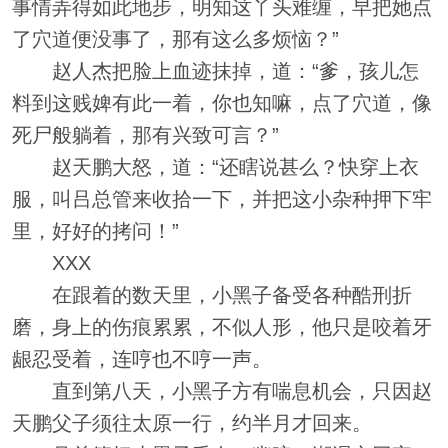
事情弄得如此地步，明知这丫头难缠，早把她点
了穴道便没事了，那有这么多烦恼？”
赵人杰把脸上血迹抹掉，道：“爹，孩儿怎
料到这贱婢有此一着，你也知嘛，点了穴道，像
死尸般躺着，那有兴致可言？”
赵天鹏大怒，道：“还瞎说甚么？快穿上衣
服，叫吕总管来收拾一下，并把这小杂种押下牢
里，好好的拷问！”
XXX
在跟着的数天里，小黑子备受各种酷刑折
磨，身上的伤痕累累，不似人形，他只是咬着牙
龈忍受着，连哼也不哼一声。
直到第八天，小黑子方有喘息机会，只因赵
天鹏父子须往太原一行，约半月才回来。