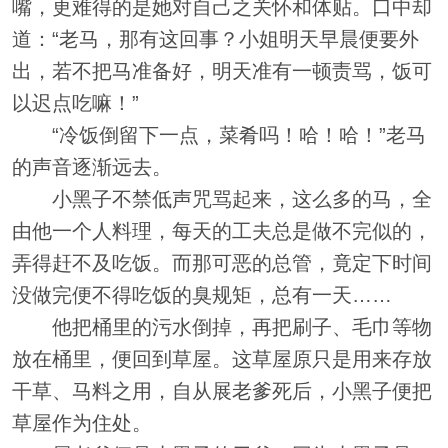
嘴，更难得的是她对自己之关怀和体贴。口中却
道：“老马，那有这回事？小姐明天早晨便要外
出，若不把马准备好，明天准有一顿责骂，饭可
以迟点吃嘛！”
“冷饭倒留下一点，菜肴吗！哈！哈！”老马
的声音逐渐远去。
小黑子不禁低声咒骂起来，这么多的马，全
由他一个人料理，每天的工夫总是做不完似的，
弄得赶不及吃饭。而那可恶的总管，竟定下时间
没做完便不得吃饭的臭规矩，总有一天……
他把桶里的污水倒掉，再把刷子、毛巾等物
放在桶里，便回到草屋。这草屋原只是用来存放
干草、马料之用，自从展老爹死后，小黑子便把
草屋作为住处。