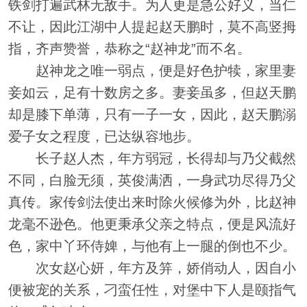
铁剑打遍武林无敌手。为人更是急公好义，当仁
不让，因此江湖中人提起赵天鹏时，莫不高竖拇
指，齐声赞誉，恭称之“赵神龙”而不名。
赵神龙之唯一弱点，便是好色护犊，家里妻
妾如云，足有十数房之多。妻妾虽多，但赵天鹏
却是膝下单薄，只有一子一女，因此，赵天鹏溺
爱子女之程度，已达纵容地步。
长子赵人杰，年方弱冠，长得却与乃父截然
不同，白脸无须，英俊满洒，一身武功尽得乃父
真传。家传剑法使出来时除火候修为外，比赵神
龙毫不逊色。他更秉承父亲之特点，便是风流好
色，家中丫环侍婢，与他有上一腿的倒也不少。
次女赵心妍，年方及笄，娇俏动人，因自小
便被宠的关系，刁蛮任性，对堡中下人是颐指气