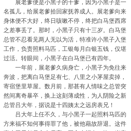
展老爹便是小黑子的干爹，因为小黑子是一
名孤儿，给展老爹拾回家抚养成人。展老爹向来
身体便不大好，终日咳嗽不停，终把白马堡西席
之差事丢了。那时，小黑子只有十三岁。白马堡
总管不忍看见两人无以为活，特准许小黑子入堡
工作，负责照料马匹，工银每月白银五钱，仅堪
过活。转眼间，小黑子在白马堡已有四年。
一年前，展老爹久病身亡，小黑子为免往来
奔波，把离白马堡足有七、八里之小茅屋卖掉，
寄宿堡里草屋。数月前，那甚有人情味之总管突
然间离奇暴卒，换上这刻薄成性，为人阴险之新
总管吕大年，据说是十四姨太之远房表兄！
吕大年上任不久，与小黑子一起照料马匹的
方来福不知何事得罪了他，被他藉故辞退。这件