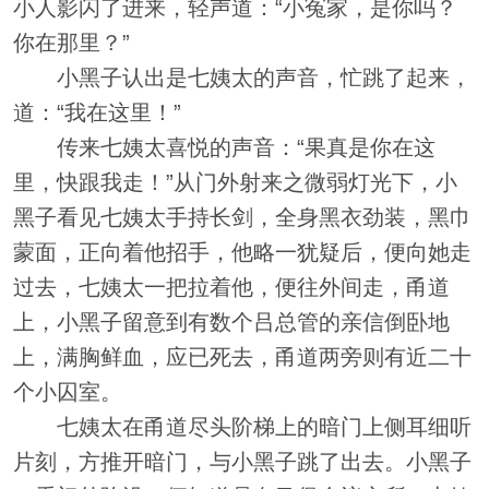
小人影闪了进来，轻声道：“小冤家，是你吗？
你在那里？”
小黑子认出是七姨太的声音，忙跳了起来，
道：“我在这里！”
传来七姨太喜悦的声音：“果真是你在这
里，快跟我走！”从门外射来之微弱灯光下，小
黑子看见七姨太手持长剑，全身黑衣劲装，黑巾
蒙面，正向着他招手，他略一犹疑后，便向她走
过去，七姨太一把拉着他，便往外间走，甬道
上，小黑子留意到有数个吕总管的亲信倒卧地
上，满胸鲜血，应已死去，甬道两旁则有近二十
个小囚室。
七姨太在甬道尽头阶梯上的暗门上侧耳细听
片刻，方推开暗门，与小黑子跳了出去。小黑子