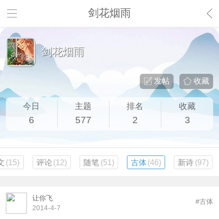
剑花烟雨
剑花烟雨
发帖
收藏
今日
主题
排名
收藏
6
577
2
3
文
(15)
评论
(12)
随笔
(51)
古体
(46)
新诗
(97)
让你飞
#古体
2014-4-7