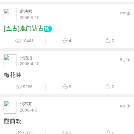
孟法师
#古体
2006-5-10
[五古]鹿门访古
10441
4
0
张洁洁
#古体
2006-4-10
梅花吟
9266
6
0
想不开
#古体
2006-4-5
殿前欢
5973
0
0