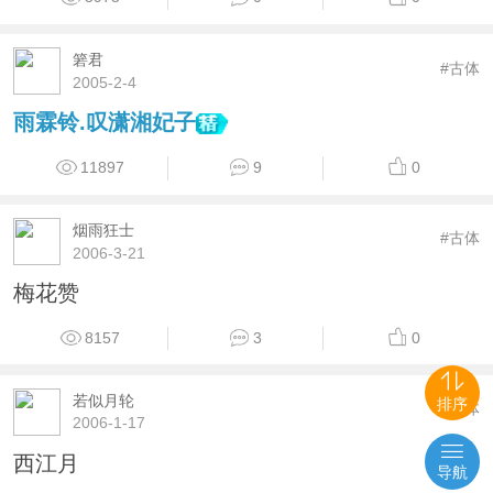
箬君
#古体
2005-2-4
雨霖铃.叹潇湘妃子
11897
9
0
烟雨狂士
#古体
2006-3-21
梅花赞
8157
3
0
若似月轮
排序
#古体
2006-1-17
西江月
导航