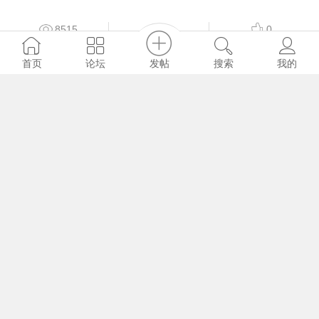
8515
6
0
发帖
首页
论坛
搜索
我的
寒月
#古体
2006-3-4
蝶恋花
8807
4
0
寒月
#古体
2006-3-4
菩萨蛮
7398
3
0
冰良
#古体
2006-2-10