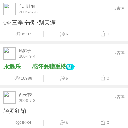
忘川绯羽
#古体
2004-8-26
04·三季·告别·别天涯
8907
6
0
风凉子
#古体
2004-9-4
永遇乐——感怀兼赠重楼
10988
5
0
西云书生
#古体
2006-7-3
轻罗红销
9034
5
0