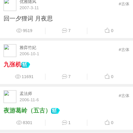
优雅随风
#古体
2007-3-11
回一夕狸词 月夜思
9519
7
0
雅弈竹妃
#古体
2006-10-1
九张机
11691
7
0
孟法师
#古体
2006-11-6
夜游葛岭（五古）
8301
1
0