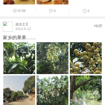
8738
0
0
掂水之王
#贴图
2013-6-12
家乡的果果……