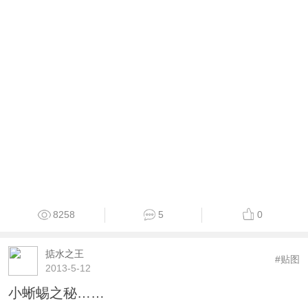
8258
5
0
掂水之王
#贴图
2013-5-12
小蜥蜴之秘……