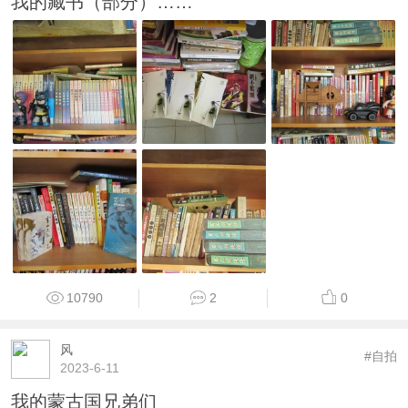
我的藏书（部分）……
10790
2
0
风
#自拍
2023-6-11
我的蒙古国兄弟们