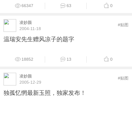
66347
63
0
凌妙颜
#贴图
2004-11-18
温瑞安先生赠风凉子的题字
18852
13
0
凌妙颜
#贴图
2005-12-29
独孤忆惘最新玉照，独家发布！