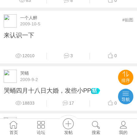
83
8
0
一个人醉
#贴图
2009-10-5
来认识一下
12010
3
0
哭蛹
#自拍
2009-9-2
排序
哭蛹四月十八日大婚，发些小PP
导航
18833
17
0
风行天下
#贴图
2008-12-30
发帖
首页
论坛
搜索
我的