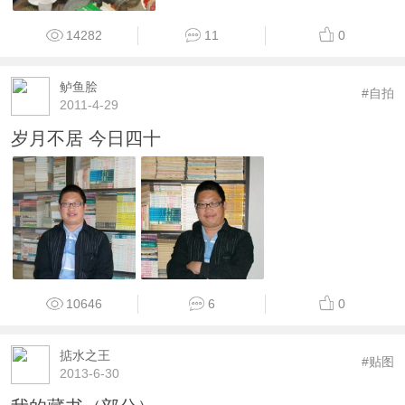
14282
11
0
鲈鱼脍
#自拍
2011-4-29
岁月不居 今日四十
10646
6
0
掂水之王
#贴图
2013-6-30