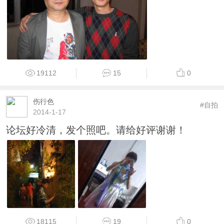
19112
15
0
伤行色
#自拍
2014-1-17
论坛好冷清，发个照吧。请给好评谢谢！
18115
19
0