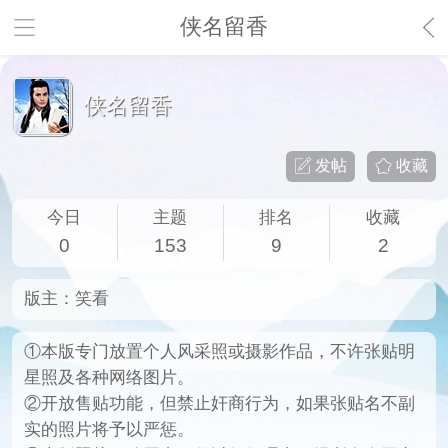
侠名留香
侠名留香
发帖
收藏
今日
主题
排名
收藏
0
153
9
2
版主：
笑看
①本版专门放置个人风采照或摄影作品，不许张贴明
星照及各种网络图片。
②开放售贴功能，但禁止奸商行为，如果张贴名不副
实的照片将予以严惩。