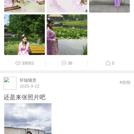
39583
38
0
轩辕随意
#自拍
2025-9-22
还是来张照片吧