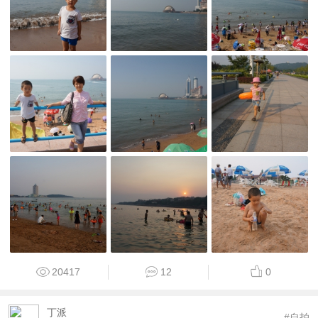
20417
12
0
丁派
#自拍