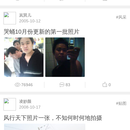
岚巽儿
#风采
2005-10-12
哭蛹10月份更新的第一批照片
76946
83
0
凌妙颜
#贴图
2008-10-17
风行天下照片一张，不知何时何地拍摄