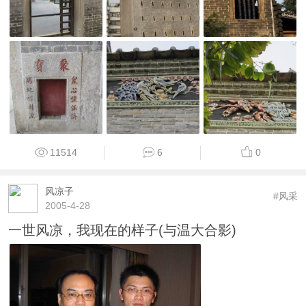
11514
6
0
风凉子
#风采
2005-4-28
一世风凉，我现在的样子(与温大合影)