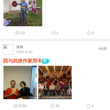
23
1
0
孤鶴
#贴图
2025-4-20
我与武侠作家郑丰
5794
25
0