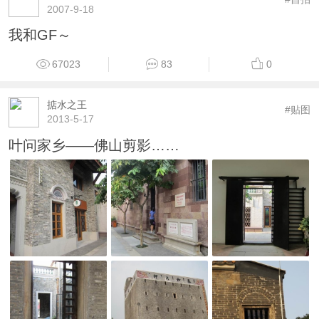
2007-9-18
我和GF～
67023
83
0
掂水之王
#贴图
2013-5-17
叶问家乡——佛山剪影……