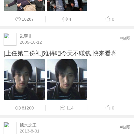
10287
4
0
岚巽儿
#贴图
2005-10-12
[上任第二份礼]难得咱今天不赚钱,快来看哟
81200
114
0
掂水之王
#贴图
2013-8-31