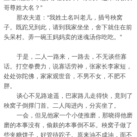
哥尊姓大名？”
那农夫道：“我姓土名叫老儿，插号秧窝
子。既跎兄到此，请到我家坐坐，舍下就住在前
头呆村。弄一碗王妈妈卖的迷魂汤你吃吃。”
于是，二人一路来，一路去，不无谈些寡
话。打空拳费力，说寡话劳神，张家长李家短，
处处弥陀佛，家家观世音，不男不女，不肥不
胖。
谈心不见路途遥，巴家路儿走得快，竟到了
秧窝子倒撑门首。二人闯进内，分宾坐了。
一会，但见他家一个小使推磨，那晓得他磨
磨的本事没有，偷麸的本事倒不坏。秧窝子做了
些夹糖饼子，好管待跎子。原来油不成油，面不