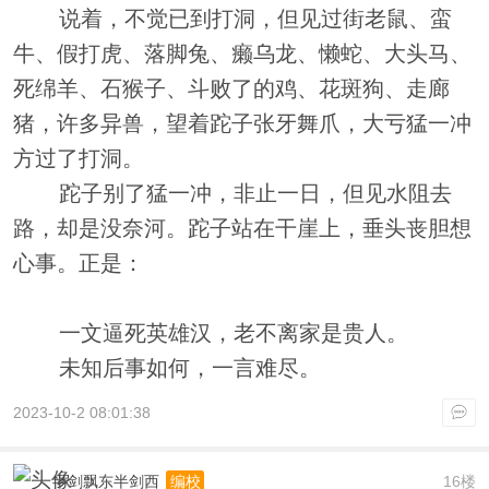
说着，不觉已到打洞，但见过街老鼠、蛮
牛、假打虎、落脚兔、癞乌龙、懒蛇、大头马、
死绵羊、石猴子、斗败了的鸡、花斑狗、走廊
猪，许多异兽，望着跎子张牙舞爪，大亏猛一冲
方过了打洞。
跎子别了猛一冲，非止一日，但见水阻去
路，却是没奈河。跎子站在干崖上，垂头丧胆想
心事。正是：
一文逼死英雄汉，老不离家是贵人。
未知后事如何，一言难尽。
2023-10-2 08:01:38
半剑飘东半剑西
16楼
编校