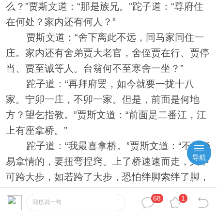
么？”贾斯文道：“那是族兄。”跎子道：“尊府住
在何处？家内还有何人？”
贾斯文道：“舍下离此不远，同马家同住一
庄。家内还有舍弟贾大老官，舍侄贾在行、贾停
当、贾至诚等人。台翁何不至寒舍一坐？”
跎子道：“再拜府罢，如今就要一拢十八
家。宁卯一庄，不卯一家。但是，前面是何地
方？望乞指教。”贾斯文道：“前面是二番江，江
上有座拿桥。”
跎子道：“我最喜拿桥。”贾斯文道：“不是轻
导航
易拿情的，要扭弯捏窍。上了桥速速而走，又不
可跨大步，如若跨了大步，恐怕绊脚索绊了脚，
那时可就了不得了！”
68
1
我也说一句
说罢，拱手而别。