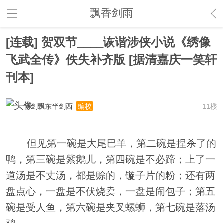
飘香剑雨
[连载] 贺双节____诙谐涉侠小说《绣像
飞武全传》佚失补齐版 [据清嘉庆一笑轩
刊本]
半剑飘东半剑西
11楼
编校
但见第一碗是大尾巴羊，第二碗是捏杀了的
鸭，第三碗是紫鹅儿，第四碗是不必蹄；上了一
道汤是不丈汤，都是赊的，镟子片的粉；还有两
盘点心，一盘是不伏烧卖，一盘是闹包子；第五
碗是受人鱼，第六碗是夹叉螺蛳，第七碗是落汤