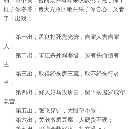
动，鱼不跳；密同太忤着耳朵咬核桃；跎子捧个
榧子你嗒嗒；贾大方脉回敬白果子你尝心。又看
了十出戏：
第一出，孟良打死焦光赞，自家人害自家
人；
第二出，宋江杀死阎婆惜，冤有头而债有
主；
第三出，取得经来唐三藏，取不经来行者
当；
第四出，好人好马投唐去，留下病鬼罗成守
老营；
第五出，张飞穿针，大眼望小眼；
第六出，关老爷磨豆腐，人硬货不硬；