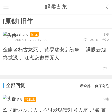
解读古龙
[原创] 旧作
sszhang
1楼
师兄
2007-12-7 22:17:38
13510
2
金庸老朽古龙死， 黄易瑞安乱纷争。 满眼云烟
终觉浅， 江湖寂寥更无人。
全部回复
看全部
倒序浏览
让你飞
2楼
总版主
欢迎新朋友加入，不过发贴请对号入座，“藏 菁