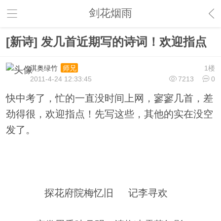
剑花烟雨
[新诗] 发几首近期写的诗词！欢迎指点
淇奥绿竹
1楼
师兄
2011-4-24 12:33:45
7213
0
快中考了，忙的一直没时间上网，寥寥几首，差
劲得很，欢迎指点！先写这些，其他的实在没空
发了。
探花府院梅忆旧 记李寻欢