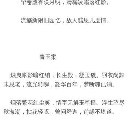
帘卷墨香映月明，清梅凌霜落红影。
流觞新附旧园忆，故人黯思几度情。
青玉案
烛曳帐影暗红绡，长生殿，凝玉貌。羽衣尚舞
未思老，流光转瞬，韶华百年，梦断魂已消。
烟落繁花红尘笑，情字无解玉笔摇。浮生望尽
秋海潮，拈花轻叹，曾问释迦，前缘不堪道。