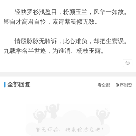
轻袂罗衫浅盈目，粉颜玉兰，风华一如故。
卿自才高君自怜，素诗紫笺倾无数。
情殷脉脉无聆诉，此心难负，却把尘寰误。
九载学名半世逐，为谁消、杨枝玉露。
全部回复
看全部
倒序浏览