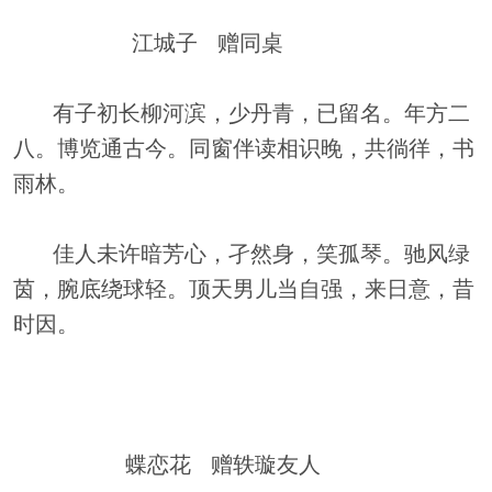
江城子 赠同桌
有子初长柳河滨，少丹青，已留名。年方二
八。博览通古今。同窗伴读相识晚，共徜徉，书
雨林。
佳人未许暗芳心，孑然身，笑孤琴。驰风绿
茵，腕底绕球轻。顶天男儿当自强，来日意，昔
时因。
蝶恋花 赠轶璇友人