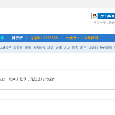
只需一步，快速
搜索
排行榜
QQ群：2936888
公众号：古龙武侠网
边城浪子
楚留香
黃鷹
风云时代
讀客
金庸
古龙
读客
朗声
湘妃剑
绝代双骄
奇
抱歉，您尚未登录，无法进行此操作