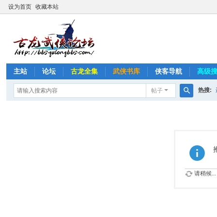
设为首页
收藏本站
主站
论坛
古龙全集
武侠书库
侠客导航
高级
热搜:
帖子
搜
桃花传
索
请稍候...