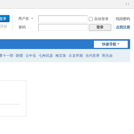
切
换
用户名
自动登录
找回密码
到
窄
开始
密码
点我注册
登录
版
快捷导航
萧十一郎
朗聲
云中岳
七种武器
梅宝珠
古龙早期
当代世界
荆无命