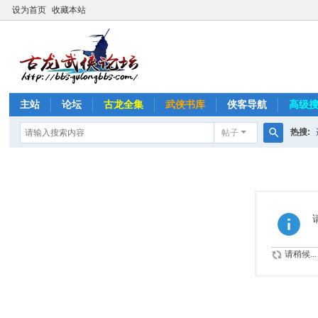
设为首页
收藏本站
主站
论坛
古龙全集
武侠书库
侠客导航
高级
热搜:
帖子
搜
桃花传
索
请稍候...