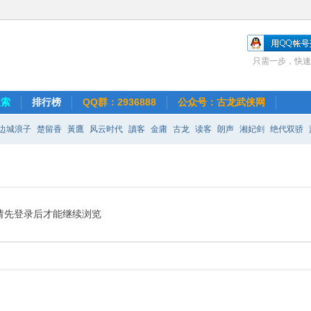
只需一步，快速
搜索
排行榜
QQ群：2936888
公众号：古龙武侠网
边城浪子
楚留香
黃鷹
风云时代
讀客
金庸
古龙
读客
朗声
湘妃剑
绝代双骄
奇
请先登录后才能继续浏览