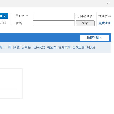
切
换
用户名
自动登录
找回密码
到
窄
开始
密码
点我注册
登录
版
快捷导航
萧十一郎
朗聲
云中岳
七种武器
梅宝珠
古龙早期
当代世界
荆无命