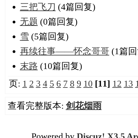
三把飞刀
(4篇回复)
无题
(0篇回复)
雪
(5篇回复)
再续往事——怀念哥哥
(1篇回
末路
(10篇回复)
页:
1
2
3
4
5
6
7
8
9
10
[11]
12
13
查看完整版本:
剑花烟雨
Powered by
Discuz! X3.5 Ar